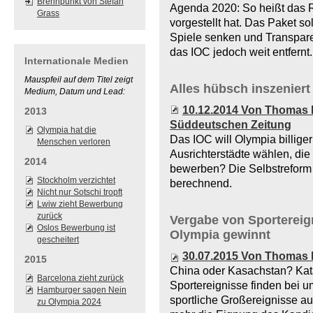
Brennpunkt von Stefan
Agenda 2020: So heißt das 
Grass
vorgestellt hat. Das Paket s
Spiele senken und Transpare
das IOC jedoch weit entfernt.
Internationale Medien
Mauspfeil auf dem Titel zeigt
Alles hübsch inszeniert
Medium, Datum und Lead:
10.12.2014 Von Thomas K
2013
Süddeutschen Zeitung
Olympia hat die
Das IOC will Olympia billige
Menschen verloren
Ausrichterstädte wählen, di
2014
bewerben? Die Selbstreform
Stockholm verzichtet
berechnend.
Nicht nur Sotschi tropft
Lwiw zieht Bewerbung
zurück
Vergabe von Sportereig
Oslos Bewerbung ist
Olympia gewinnt
gescheitert
30.07.2015 Von Thomas 
2015
China oder Kasachstan? Kat
Barcelona zieht zurück
Sportereignisse finden bei u
Hamburger sagen Nein
sportliche Großereignisse au
zu Olympia 2024