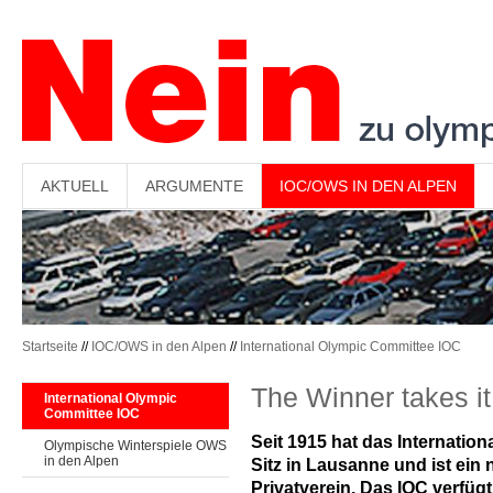
-->
AKTUELL
ARGUMENTE
IOC/OWS IN DEN ALPEN
Startseite
//
IOC/OWS in den Alpen
//
International Olympic Committee IOC
The Winner takes it
International Olympic
Committee IOC
Seit 1915 hat das Internatio
Olympische Winterspiele OWS
in den Alpen
Sitz in Lausanne und ist ein
Privatverein. Das IOC verfüg