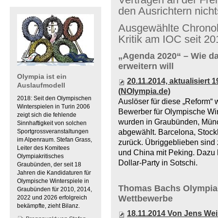
den Ausrichtern nicht
Ausgewählte Chronolo
Kritik am IOC seit 20
„Agenda 2020“ – Wie da
erweitern will
Olympia ist ein
20.11.2014, aktualisiert
Auslaufmodell
(NOlympia.de)
2018: Seit den Olympischen
Auslöser für diese „Reform“
Winterspielen in Turin 2006
Bewerber für Olympische Win
zeigt sich die fehlende
wurden in Graubünden, Mün
Sinnhaftigkeit von solchen
Sportgrossveranstaltungen
abgewählt. Barcelona, Stoc
im Alpenraum. Stefan Grass,
zurück. Übriggeblieben sind 
Leiter des Komitees
und China mit Peking. Dazu 
Olympiakritisches
Dollar-Party in Sotschi.
Graubünden, der seit 18
Jahren die Kandidaturen für
Olympische Winterspiele in
Thomas Bachs Olympia-
Graubünden für 2010, 2014,
Wettbewerbe
2022 und 2026 erfolgreich
bekämpfte, zieht Bilanz.
18.11.2014 Von Jens We