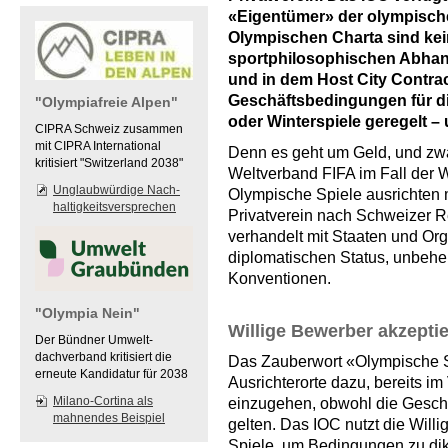
«Eigentümer» der olympisch
Olympischen Charta sind kei
sportphilosophischen Abhandl
und in dem Host City Contrac
Geschäftsbedingungen für 
"Olympiafreie Alpen"
oder Winterspiele geregelt –
CIPRA Schweiz zusammen
mit CIPRA International
Denn es geht um Geld, und zw
kritisiert "Switzerland 2038"
Weltverband FIFA im Fall der 
Unglaubwürdige Nach-
Olympische Spiele ausrichten 
haltigkeitsversprechen
Privatverein nach Schweizer Re
verhandelt mit Staaten und Org
diplomatischen Status, unbehel
Konventionen.
"Olympia Nein"
Willige Bewerber akzepti
Der Bündner Umwelt-
dachverband kritisiert die
Das Zauberwort «Olympische Sp
erneute Kandidatur für 2038
Ausrichterorte dazu, bereits i
Milano-Cortina als
einzugehen, obwohl die Geschä
mahnendes Beispiel
gelten. Das IOC nutzt die Will
Spiele, um Bedingungen zu dik