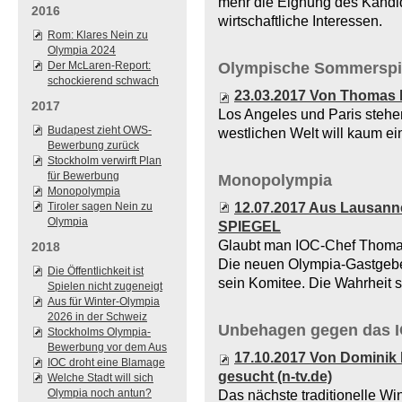
mehr die Eignung des Kandid
2016
wirtschaftliche Interessen.
Rom: Klares Nein zu
Olympia 2024
Olympische Sommerspie
Der McLaren-Report:
schockierend schwach
23.03.2017 Von Thomas 
2017
Los Angeles und Paris stehen
Budapest zieht OWS-
westlichen Welt will kaum e
Bewerbung zurück
Stockholm verwirft Plan
für Bewerbung
Monopolympia
Monopolympia
Tiroler sagen Nein zu
12.07.2017 Aus Lausanne
Olympia
SPIEGEL
Glaubt man IOC-Chef Thomas 
2018
Die neuen Olympia-Gastgeber
Die Öffentlichkeit ist
sein Komitee. Die Wahrheit s
Spielen nicht zugeneigt
Aus für Winter-Olympia
2026 in der Schweiz
Unbehagen gegen das 
Stockholms Olympia-
Bewerbung vor dem Aus
17.10.2017 Von Dominik
IOC droht eine Blamage
gesucht (n-tv.de)
Welche Stadt will sich
Olympia noch antun?
Das nächste traditionelle Win