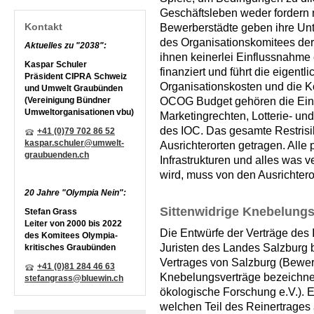
Geschäftsleben weder fordern 
Kontakt
Bewerberstädte geben ihre Unte
des Organisationskomitees de
Aktuelles zu "2038":
ihnen keinerlei Einflussnahme
Kaspar Schuler
finanziert und führt die eigen
Präsident CIPRA Schweiz
Organisationskosten und die Ko
und Umwelt Graubünden
(Vereinigung Bündner
OCOG Budget gehören die Ein
Umweltorganisationen vbu)
Marketingrechten, Lotterie- 
des IOC. Das gesamte Restrisi
+41 (0)79 702 86 52
kaspar.schuler@umwelt-
Ausrichterorten getragen. Alle
graubuenden.ch
Infrastrukturen und alles was v
wird, muss von den Ausrichtero
20 Jahre "Olympia Nein":
Sittenwidrige Knebelungs
Stefan Grass
Leiter von 2000 bis 2022
Die Entwürfe der Verträge de
des Komitees Olympia-
Juristen des Landes Salzburg b
kritisches Graubünden
Vertrages von Salzburg (Bewer
+41 (0)81 284 46 63
Knebelungsverträge bezeichnet 
stefangrass@bluewin.ch
ökologische Forschung e.V.). E
welchen Teil des Reinertrage