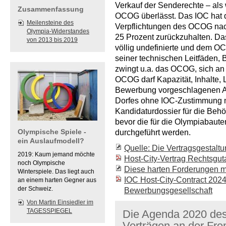
Verkauf der Senderechte – als
Zusammenfassung
OCOG überlässt. Das IOC hat d
Meilensteine des
Verpflichtungen des OCOG nac
Olympia-Widerstandes
25 Prozent zurückzuhalten. Das
von 2013 bis 2019
völlig undefinierte und dem 
seiner technischen Leitfäden, 
zwingt u.a. das OCOG, sich a
OCOG darf Kapazität, Inhalte, L
Bewerbung vorgeschlagenen A
Dorfes ohne IOC-Zustimmung ni
Kandidaturdossier für die Beh
bevor die für die Olympiabaut
Olympische Spiele -
durchgeführt werden.
ein Auslaufmodell?
Quelle: Die Vertragsgestalt
2019: Kaum jemand möchte
Host-City-Vertrag Rechtsgut
noch Olympische
Diese harten Forderungen 
Winterspiele. Das liegt auch
IOC Host-City-Contract 202
an einem harten Gegner aus
der Schweiz.
Bewerbungsgesellschaft
Von Martin Einsiedler im
TAGESSPIEGEL
Die Agenda 2020 des 
Verträgen an der F