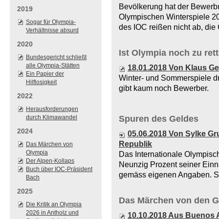
Bevölkerung hat der Bewerbun
2019
Olympischen Winterspiele 20
Sogar für Olympia-
des IOC reißen nicht ab, di
Verhältnisse absurd
2020
Ist Olympia noch zu ret
Bundesgericht schließt
alle Olympia-Stätten
18.01.2018 Von Klaus G
Ein Papier der
Winter- und Sommerspiele d
Hilflosigkeit
gibt kaum noch Bewerber.
2022
Herausforderungen
Spuren des Geldes
durch Klimawandel
2024
05.06.2018 Von Sylke Gr
Republik
Das Märchen von
Olympia
Das Internationale Olympisc
Der Alpen-Kollaps
Neunzig Prozent seiner Einn
Buch über IOC-Präsident
gemäss eigenen Angaben. St
Bach
2025
Das Märchen von den Gr
Die Kritik an Olympia
2026 in Antholz und
10.10.2018 Aus Buenos A