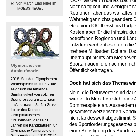
IOC
-Präsident Thomas Bach di
Von Martin Einsiedler im
Nachhaltigkeit und weniger fina
TAGESSPIEGEL
Regionen, aber das war alles n
Wahrheit gar nichts geändert:
Geld vom
IOC
fliesst ins Budge
Kosten aber für die Infrastrukt
betroffenen Regionen und Län
trotzdem verdient es durch di
mehrere Milliarden Dollars. Da
überhaupt nichts am Megaevent.
Sportanlagen, die nachher nic
Olympia ist ein
Öffentlichkeit tragen.
Auslaufmodell
2018: Seit den Olympischen
Doch hat sich das Thema wirk
Winterspielen in Turin 2006
zeigt sich die fehlende
Nein, die Befürworter sind da
Sinnhaftigkeit von solchen
wieder. In München steht ein
Sportgrossveranstaltungen
im Alpenraum. Stefan Grass,
Sommerspiele an. Ausserdem gi
Leiter des Komitees
gesamtschweizerischen Kandida
Olympiakritisches
nicht landesweit abgestimmt!
S
Graubünden, der seit 18
des Sportförderungsgesetzes p
Jahren die Kandidaturen für
einer Beteiligung des Bundes 
Olympische Winterspiele in
Graubünden für 2010, 2014,