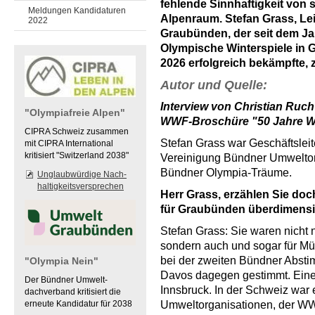
fehlende Sinnhaftigkeit von
Meldungen Kandidaturen
Alpenraum. Stefan Grass, Le
2022
Graubünden, der seit dem Ja
Olympische Winterspiele in 
2026 erfolgreich bekämpfte,
Autor und Quelle:
Interview von Christian Ruch 
"Olympiafreie Alpen"
WWF-Broschüre "50 Jahre 
CIPRA Schweiz zusammen
Stefan Grass war Geschäftsle
mit CIPRA International
kritisiert "Switzerland 2038"
Vereinigung Bündner Umweltor
Bündner Olympia-Träume.
Unglaubwürdige Nach-
haltigkeitsversprechen
Herr Grass, erzählen Sie do
für Graubünden überdimensi
Stefan Grass: Sie waren nicht 
sondern auch und sogar für M
bei der zweiten Bündner Absti
"Olympia Nein"
Davos dagegen gestimmt. Ein
Der Bündner Umwelt-
Innsbruck. In der Schweiz war 
dachverband kritisiert die
erneute Kandidatur für 2038
Umweltorganisationen, der WW