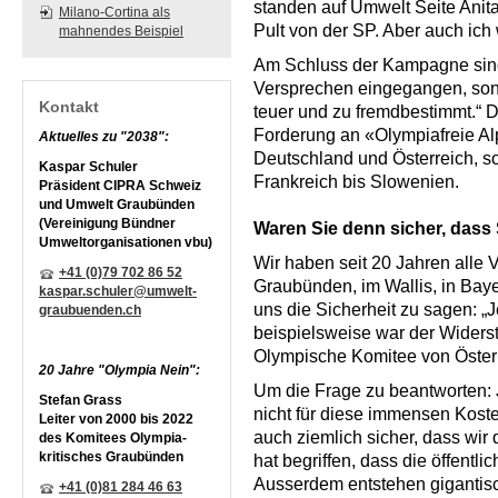
standen auf Umwelt Seite Anit
Milano-Cortina als
Pult von der SP. Aber auch ic
mahnendes Beispiel
Am Schluss der Kampagne sind 
Versprechen eingegangen, sond
Kontakt
teuer und zu fremdbestimmt.“ 
Forderung an «Olympiafreie Alp
Aktuelles zu "2038":
Deutschland und Österreich, s
Kaspar Schuler
Frankreich bis Slowenien.
Präsident CIPRA Schweiz
und Umwelt Graubünden
(Vereinigung Bündner
Waren Sie denn sicher, dass
Umweltorganisationen vbu)
Wir haben seit 20 Jahren alle
+41 (0)79 702 86 52
Graubünden, im Wallis, in Bay
kaspar.schuler@umwelt-
uns die Sicherheit zu sagen: „J
graubuenden.ch
beispielsweise war der Widers
Olympische Komitee von Österr
20 Jahre "Olympia Nein":
Um die Frage zu beantworten: 
Stefan Grass
nicht für diese immensen Kost
Leiter von 2000 bis 2022
auch ziemlich sicher, dass w
des Komitees Olympia-
kritisches Graubünden
hat begriffen, dass die öffentl
Ausserdem entstehen gigantisc
+41 (0)81 284 46 63