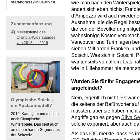
stefangrass@bluewin.ch
wie man nach den Winterspiele
ändert sich eben nichts: Für di
d’Ampezzo wird auch wieder e
Ausnahme, die die Regel bestät
Zusammenfassung
die von der Bevölkerung mitge
Meilensteine des
wahnsinnige Kosten verursacht
Olympia-Widerstandes
Vancouver und Turin lagen ber
von 2013 bis 2019
sieben Milliarden Franken, un
Sotschi. Was sich in Sotschi,
war jenseits von allem. Das ha
wie in Lillehammer nie mehr st
Wurden Sie für Ihr Engagem
angefeindet?
Nein, eigentlich nicht. Es war
Olympische Spiele -
die seitens der Befürworter au
ein Auslaufmodell?
mussten, aber sie haben nicht 
2019: Kaum jemand möchte
Angriffe gab es gegen
Silva S
noch Olympische
solche exponiert, aber auch d
Winterspiele. Das liegt auch
an einem harten Gegner aus
Als das
IOC
merkte, dass es i
der Schweiz.