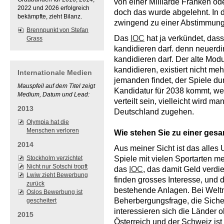
von einer Milliarde Franken o
2022 und 2026 erfolgreich
doch das wurde abgelehnt. In
bekämpfte, zieht Bilanz.
zwingend zu einer Abstimmun
Brennpunkt von Stefan
Das
IOC
hat ja verkündet, dass
Grass
kandidieren darf. denn neuerdi
kandidieren darf. Der alte Mo
kandidieren, existiert nicht me
Internationale Medien
jemanden findet, der Spiele du
Mauspfeil auf dem Titel zeigt
Kandidatur für 2038 kommt, we
Medium, Datum und Lead:
verteilt sein, vielleicht wird m
2013
Deutschland zugehen.
Olympia hat die
Menschen verloren
Wie stehen Sie zu einer ges
2014
Aus meiner Sicht ist das alles
Stockholm verzichtet
Spiele mit vielen Sportarten me
Nicht nur Sotschi tropft
das
IOC
, das damit Geld verd
Lwiw zieht Bewerbung
finden grosses Interesse, und d
zurück
bestehende Anlagen. Bei Weltm
Oslos Bewerbung ist
Beherbergungsfrage, die Sicher
gescheitert
interessieren sich die Länder o
2015
Österreich und der Schweiz ist