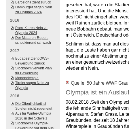
Barcelona zieht zurück
gesehen hat, waren die Stadien
Hamburger sagen Nein
interessiert hat. Und die Men
zu Olympia 2024
des
IOC
nicht eingehalten werd
2016
weil Ruinen zurück bleiben. I
Rom: Klares Nein zu
neue Bobbahn gebaut, man woll
Olympia 2024
mit Österreich, Deutschland o
Der McLaren-Report:
schockierend schwach
Schlimm ist, dass man auf dies
fragt, die Leute haben gar nic
2017
nochmal zu einer Abstimmung k
Budapest zieht OWS-
an einer gesamtschweizerischen
Bewerbung zurück
wieder ein Nein.
Stockholm verwirft Plan
für Bewerbung
Monopolympia
Quelle: 50 Jahre WWF G
Tiroler sagen Nein zu
Olympia
Olympia ist ein Auslau
2018
08.02.2018 .Seit den Olympisch
Die Öffentlichkeit ist
die fehlende Sinnhaftigkeit vo
Spielen nicht zugeneigt
Aus für Winter-Olympia
Alpenraum. Stefan Grass, Leit
2026 in der Schweiz
Graubünden, der seit 18 Jahre
Stockholms Olympia-
Winterspiele in Graubünden fü
Bewerbung vor dem Aus