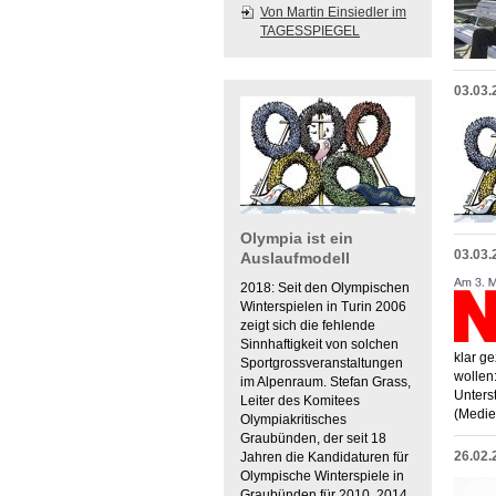
Von Martin Einsiedler im
TAGESSPIEGEL
03.03.
Olympia ist ein
03.03.
Auslaufmodell
2018: Seit den Olympischen
Winterspielen in Turin 2006
zeigt sich die fehlende
Sinnhaftigkeit von solchen
klar g
Sportgrossveranstaltungen
wollen:
im Alpenraum. Stefan Grass,
Unters
Leiter des Komitees
(Medie
Olympiakritisches
Graubünden, der seit 18
26.02.
Jahren die Kandidaturen für
Olympische Winterspiele in
Graubünden für 2010, 2014,