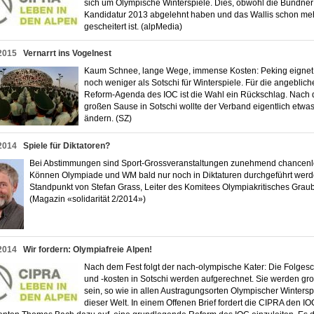
sich um Olympische Winterspiele. Dies, obwohl die Bündner
Kandidatur 2013 abgelehnt haben und das Wallis schon me
gescheitert ist. (alpMedia)
2015
Vernarrt ins Vogelnest
Kaum Schnee, lange Wege, immense Kosten: Peking eignet
noch weniger als Sotschi für Winterspiele. Für die angeblich
Reform-Agenda des IOC ist die Wahl ein Rückschlag. Nach 
großen Sause in Sotschi wollte der Verband eigentlich etwa
ändern. (SZ)
2014
Spiele für Diktatoren?
Bei Abstimmungen sind Sport-Grossveranstaltungen zunehmend chancenl
Können Olympiade und WM bald nur noch in Diktaturen durchgeführt wer
Standpunkt von Stefan Grass, Leiter des Komitees Olympiakritisches Gra
(Magazin «solidarität 2/2014»)
2014
Wir fordern: Olympiafreie Alpen!
Nach dem Fest folgt der nach-olympische Kater: Die Folge
und -kosten in Sotschi werden aufgerechnet. Sie werden gr
sein, so wie in allen Austragungsorten Olympischer Wintersp
dieser Welt. In einem Offenen Brief fordert die CIPRA den IO