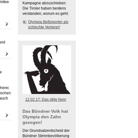
omitee
Kampagne abzuschieben.
Die Tiroler haben bestens
verstanden, worum es geht.
Olympia-Befürworter als
schlechte Verlierer!
and
ie
herei.
pischen
 auch
12.02.17: Das stille Nein
Das Bündner Volk hat
Olympia den Zahn
gezogen!
Der Grundsatzentscheid der
Bündner Stimmbevölkerung