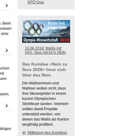
KPÖ Graz
n. Beim
kreisen
 eine
10.06.2018: Wallis mit
54%, Sion mit 61% NEIN
Das Komitee «Nein zu
ünchen
Sion 2026» freut sich
mit
über das Nein
kann
Die Walliserinnen und
Walliser wollen nicht, dass
ihre Steuergelder in einem
ssern.
kurzen Olympischen
Strohfeuer landen. Vielmehr
sollten damit Projekte
unterstützt werden, von
denen das Wallis als Kanton
langfristig profitiert.
übrigen
Mitteilung des Komitees