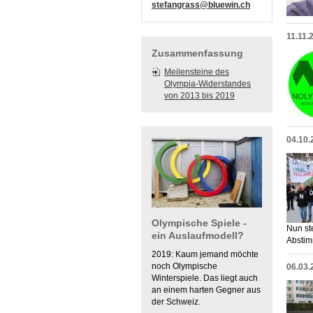
stefangrass@bluewin.ch
11.11.
Zusammenfassung
Meilensteine des
Olympia-Widerstandes
von 2013 bis 2019
04.10.
Olympische Spiele -
Nun st
ein Auslaufmodell?
Abstim
2019: Kaum jemand möchte
noch Olympische
06.03.
Winterspiele. Das liegt auch
an einem harten Gegner aus
der Schweiz.