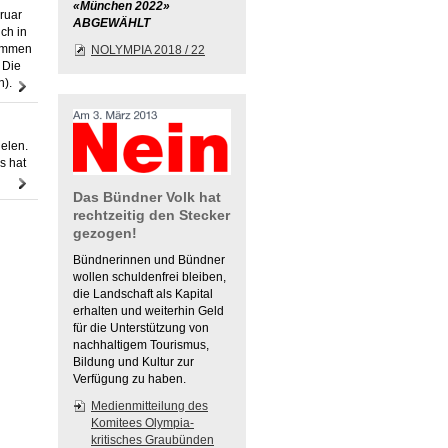
«München 2022»
ruar
ABGEWÄHLT
ch in
sammen
NOLYMPIA 2018 / 22
 Die
en).
elen.
s hat
Das Bündner Volk hat
rechtzeitig den Stecker
gezogen!
Bündnerinnen und Bündner
wollen schuldenfrei bleiben,
die Landschaft als Kapital
erhalten und weiterhin Geld
für die Unterstützung von
nachhaltigem Tourismus,
Bildung und Kultur zur
Verfügung zu haben.
Medienmitteilung des
Komitees Olympia-
kritisches Graubünden