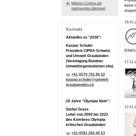
Präsid
Milano-Cortina als
keine 
mahnendes Beispiel
doppel
29.01.
Kontakt
Aktuelles zu "2038":
Kaspar Schuler
Erfahr
Präsident CIPRA Schweiz
und Umwelt Graubünden
(Vereinigung Bündner
17.11.
Umweltorganisationen vbu)
+41 (0)79 702 86 52
kaspar.schuler@umwelt-
graubuenden.ch
20 Jahre "Olympia Nein":
12.11.
Stefan Grass
Leiter von 2000 bis 2022
des Komitees Olympia-
kritisches Graubünden
+41 (0)81 284 46 63