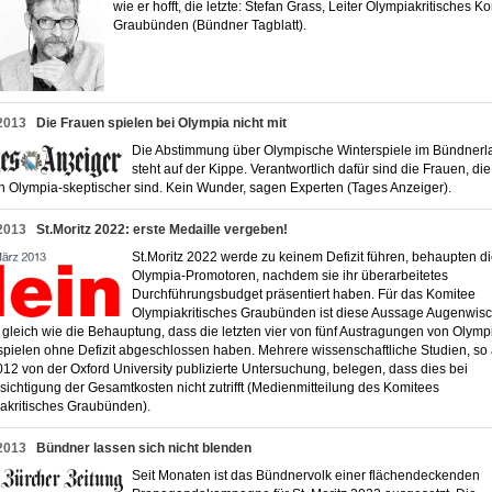
wie er hofft, die letzte: Stefan Grass, Leiter Olympiakritisches K
Graubünden (Bündner Tagblatt).
2013
Die Frauen spielen bei Olympia nicht mit
Die Abstimmung über Olympische Winterspiele im Bündnerl
steht auf der Kippe. Verantwortlich dafür sind die Frauen, die
ch Olympia-skeptischer sind. Kein Wunder, sagen Experten (Tages Anzeiger).
2013
St.Moritz 2022: erste Medaille vergeben!
St.Moritz 2022 werde zu keinem Defizit führen, behaupten d
Olympia-Promotoren, nachdem sie ihr überarbeitetes
Durchführungsbudget präsentiert haben. Für das Komitee
Olympiakritisches Graubünden ist diese Aussage Augenwisc
gleich wie die Behauptung, dass die letzten vier von fünf Austragungen von Olym
spielen ohne Defizit abgeschlossen haben. Mehrere wissenschaftliche Studien, so
012 von der Oxford University publizierte Untersuchung, belegen, dass dies bei
sichtigung der Gesamtkosten nicht zutrifft (Medienmitteilung des Komitees
akritisches Graubünden).
2013
Bündner lassen sich nicht blenden
Seit Monaten ist das Bündnervolk einer flächendeckenden