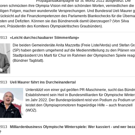
Propagandakampagne für St. Moritz 2022 ausgesetzt. Die
oren schmücken ihre Olympia-Vision mit den schönsten Worten, verniedlichen die
iligen Folgen, machen wundervolle Versprechungen. Und Bundesrat Ueli Maurer g
ücksicht auf die Finanzkompetenzen des Parlaments Blankochecks für die Über
sten und Defiziten. Können sie das Bündnervolk damit überzeugen? (Von Silva
ni, Präsidentin des Komitees Olympiakritisches Graubünden).
2013
«Leicht durchschaubarer Stimmenfang»
Die beiden Gemeinderäte Anita Mazzetta (Freie Liste/Verda) und Stefan G
(SP) haben gestern umgehend auf die Medienmitteilung zu den Plänen vo
Stadtpräsident Urs Marti für Chur im Rahmen der Olympischen Spiele reagi
(Bündner Tagblatt).
2013
Ueli Maurer fährt ins Durcheinandertal
Unterstützt von einer gut geölten PR-Maschinerie, sucht das Bünd
Establishment sein Heil in Bundesmilliarden für Olympische Winter
im Jahr 2022. Der Bundespräsident reist von Podium zu Podium u
leistet den Olympiapromotoren fragwürdige Hilfe – auch finanziell
(WOZ).
2013
Milliardenbusiness Olympische Winterspiele: Wer kassiert - und wer beza
?