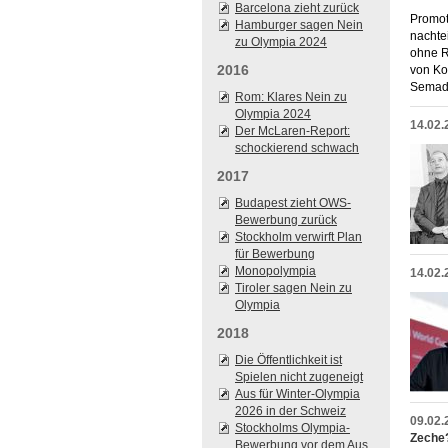
Barcelona zieht zurück
Promot
Hamburger sagen Nein
nachte
zu Olympia 2024
ohne R
2016
von Ko
Semade
Rom: Klares Nein zu
Olympia 2024
14.02.
Der McLaren-Report:
schockierend schwach
2017
Budapest zieht OWS-
Bewerbung zurück
Stockholm verwirft Plan
für Bewerbung
Monopolympia
14.02.
Tiroler sagen Nein zu
Olympia
2018
Die Öffentlichkeit ist
Spielen nicht zugeneigt
Aus für Winter-Olympia
2026 in der Schweiz
09.02.
Stockholms Olympia-
Zeche
Bewerbung vor dem Aus