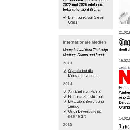
2022 und 2026 erfolgreich
bekämpfte, zieht Bilanz.
Brennpunkt von Stefan
Grass
21.02.
Internationale Medien
deutli
Mauspfeil auf dem Titel zeigt
Medium, Datum und Lead:
16.02.
2013
Olympia hat die
Menschen verloren
2014
Genau 
Stockholm verzichtet
Winter
Nicht nur Sotschi tropft
eine 2
Lwiw zieht Bewerbung
Berück
zurück
Olympi
Oslos Bewerbung ist
gescheitert
14.02.
2015