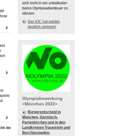
sich nicht in ein unkalkulier-
bares Olympiaabenteuer zu
ibt
stürzen.
nahme
Das IOC hat wieder
deutlich verloren!
rass
n
ert
ner
spiele
Olympiabewerbung
nd
«München 2022»
Bürgerentscheid in
München, Garmisch-
Partenkirchen und in den
Landkreisen Traunstein und
hlt die
Berchtesgaden: