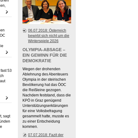
dürfen
den,
pen
06.07.2018: Österreich
 IOC
bewirbt sich nicht um die
Winterspiele 2026
ie
OLYMPIA-ABSAGE –
EIN GEWINN FÜR DIE
DEMOKRATIE
Wegen der drohenden
fast 53
Ablehnung des Abenteuers
ich
Olympia in der steirischen
baut
Bevölkerung hat das ÖOC
die Reißleine gezogen.
Nachdem feststand, dass die
KPÖ in Graz genügend
Unterstützungserklärungen
für eine Volksbefragung
t, sagt
gesammelt hatte, musste es
bünden
zu einer Entscheidung
ie
kommen.
07.07.2018: Fazit der