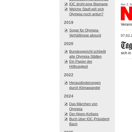
IOC droht eine Blamage
Welche Stadt will sich
Olympia noch antun?
2019
Verans
Sogar für Olympia-
Verhältnisse absurd
07.02.
2020
Bundesgericht schließt
sich i
alle Olympia-Stätten
Ein Papier der
Hilflosigkeit
2022
Herausforderungen
durch Klimawandel
2024
Das Märchen von
Olympia
Der Alpen-Kollaps
Buch über IOC-Präsident
Bach