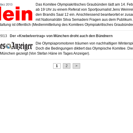
Das Komitee Olympiakritisches Graubünden lädt am 14. Feb
ab 19 Uhr zu einem Referat von Sportjournalist Jens Weinrei
den Brandis Saal 12 ein. Anschliessend beantwortet er zu
mit Nationalrätin Silva Semadeni Fragen aus dem Publikum.
taltung ist öffentlich (Medienmitteilung des Komitees Olympiakritisches Graubünd
2013
Der «Knebelvertrag» von München droht auch den Bündnern
Die Olympiapromotoren träumen von nachhaltigen Winterspi
Doch die Bedingungen diktiert das Olympische Komitee. Die
n München gezeigt (Von Stefan Häne im Tages Anzeiger).
1
2
>