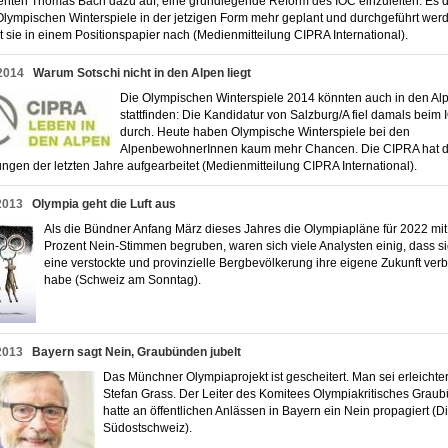
enten Thomas Bach dazu auf, eine grundlegende Reform des IOC einzuleiten. Es 
Olympischen Winterspiele in der jetzigen Form mehr geplant und durchgeführt wer
t sie in einem Positionspapier nach (Medienmitteilung CIPRA International).
2014
Warum Sotschi nicht in den Alpen liegt
Die Olympischen Winterspiele 2014 könnten auch in den Al
stattfinden: Die Kandidatur von Salzburg/A fiel damals beim
durch. Heute haben Olympische Winterspiele bei den
AlpenbewohnerInnen kaum mehr Chancen. Die CIPRA hat d
ungen der letzten Jahre aufgearbeitet (Medienmitteilung CIPRA International).
2013
Olympia geht die Luft aus
Als die Bündner Anfang März dieses Jahres die Olympiapläne für 2022 mit 
Prozent Nein-Stimmen begruben, waren sich viele Analysten einig, dass s
eine verstockte und provinzielle Bergbevölkerung ihre eigene Zukunft ver
habe (Schweiz am Sonntag).
2013
Bayern sagt Nein, Graubünden jubelt
Das Münchner Olympiaprojekt ist gescheitert. Man sei erleichter
Stefan Grass. Der Leiter des Komitees Olympiakritisches Grau
hatte an öffentlichen Anlässen in Bayern ein Nein propagiert (D
Südostschweiz).