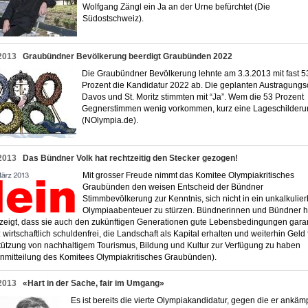
Wolfgang Zängl ein Ja an der Urne befürchtet (Die
Südostschweiz).
2013
Graubündner Bevölkerung beerdigt Graubünden 2022
Die Graubündner Bevölkerung lehnte am 3.3.2013 mit fast 5
Prozent die Kandidatur 2022 ab. Die geplanten Austragungs
Davos und St. Moritz stimmten mit “Ja”. Wem die 53 Prozent
Gegnerstimmen wenig vorkommen, kurz eine Lageschilderu
(NOlympia.de).
2013
Das Bündner Volk hat rechtzeitig den Stecker gezogen!
Mit grosser Freude nimmt das Komitee Olympiakritisches
Graubünden den weisen Entscheid der Bündner
Stimmbevölkerung zur Kenntnis, sich nicht in ein unkalkulie
Olympiaabenteuer zu stürzen. Bündnerinnen und Bündner 
ezeigt, dass sie auch den zukünftigen Generationen gute Lebensbedingungen gara
 wirtschaftlich schuldenfrei, die Landschaft als Kapital erhalten und weiterhin Geld 
tützung von nachhaltigem Tourismus, Bildung und Kultur zur Verfügung zu haben
nmitteilung des Komitees Olympiakritisches Graubünden).
2013
«Hart in der Sache, fair im Umgang»
Es ist bereits die vierte Olympiakandidatur, gegen die er ankämp