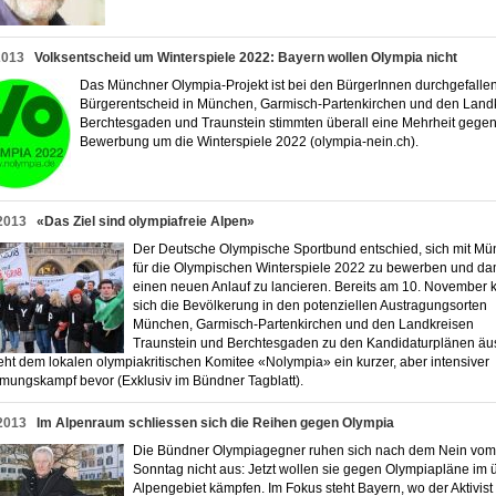
2013
Volksentscheid um Winterspiele 2022: Bayern wollen Olympia nicht
Das Münchner Olympia-Projekt ist bei den BürgerInnen durchgefalle
Bürgerentscheid in München, Garmisch-Partenkirchen und den Land
Berchtesgaden und Traunstein stimmten überall eine Mehrheit gegen
Bewerbung um die Winterspiele 2022 (olympia-nein.ch).
2013
«Das Ziel sind olympiafreie Alpen»
Der Deutsche Olympische Sportbund entschied, sich mit M
für die Olympischen Winterspiele 2022 zu bewerben und da
einen neuen Anlauf zu lancieren. Bereits am 10. November 
sich die Bevölkerung in den potenziellen Austragungsorten
München, Garmisch-Partenkirchen und den Landkreisen
Traunstein und Berchtesgaden zu den Kandidaturplänen äu
eht dem lokalen olympiakritischen Komitee «Nolympia» ein kurzer, aber intensiver
mungskampf bevor (Exklusiv im Bündner Tagblatt).
2013
Im Alpenraum schliessen sich die Reihen gegen Olympia
Die Bündner Olympiagegner ruhen sich nach dem Nein vom
Sonntag nicht aus: Jetzt wollen sie gegen Olympiapläne im 
Alpengebiet kämpfen. Im Fokus steht Bayern, wo der Aktivist