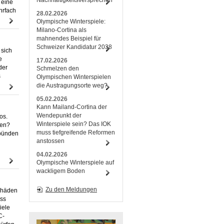
Nachhaltigkeitsversprechen
 eine
hrfach
28.02.2026
Olympische Winterspiele:
Milano-Cortina als
mahnendes Beispiel für
Schweizer Kandidatur 2038
 sich
e
17.02.2026
der
Schmelzen den
s
Olympischen Winterspielen
die Austragungsorte weg?
05.02.2026
Kann Mailand-Cortina der
Wendepunkt der
os.
Winterspiele sein? Das IOK
den?
muss tiefgreifende Reformen
ubünden
anstossen
04.02.2026
Olympische Winterspiele auf
wackligem Boden
Zu den Meldungen
schäden
oss
iele
C-