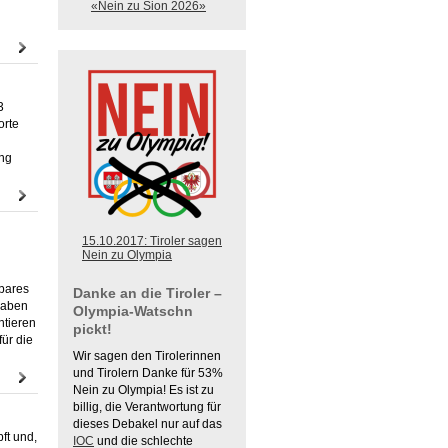
«Nein zu Sion 2026»
3
orte
ng
15.10.2017: Tiroler sagen
Nein zu Olympia
rbares
Danke an die Tiroler –
haben
Olympia-Watschn
ntieren
pickt!
für die
Wir sagen den Tirolerinnen
und Tirolern Danke für 53%
Nein zu Olympia! Es ist zu
billig, die Verantwortung für
dieses Debakel nur auf das
ft und,
IOC
und die schlechte