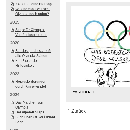
IOC droht eine Blamage
Welche Stadt will sich
Olympia noch antun?
2019
Sogar für Olympia-
Verhältnisse absurd
2020
Bundesgericht schließt
alle Olympia-Stätten
Ein Papier der
Hilflosigkeit
2022
Herausforderungen
durch Klimawandel
5x Null = Null
2024
Das Märchen von
Olympia
Zurück
Der Alpen-Kollaps
Buch über IOC-Präsident
Bach