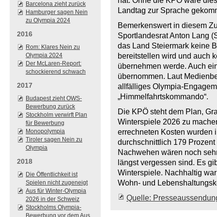
hat. Ohne die KPÖ wäre dies
Barcelona zieht zurück
Landtag zur Sprache gekom
Hamburger sagen Nein
zu Olympia 2024
Bemerkenswert in diesem Zu
2016
Sportlandesrat Anton Lang (S
das Land Steiermark keine B
Rom: Klares Nein zu
Olympia 2024
bereitstellen wird und auch
Der McLaren-Report:
übernehmen werde. Auch ein
schockierend schwach
übernommen. Laut Medienber
2017
allfälliges Olympia-Engagem
„Himmelfahrtskommando“.
Budapest zieht OWS-
Bewerbung zurück
Die KPÖ steht dem Plan, Gra
Stockholm verwirft Plan
Winterspiele 2026 zu machen,
für Bewerbung
Monopolympia
errechneten Kosten wurden i
Tiroler sagen Nein zu
durchschnittlich 179 Prozent 
Olympia
Nachwehen wären noch sehr 
2018
längst vergessen sind. Es gi
Winterspiele. Nachhaltig war
Die Öffentlichkeit ist
Wohn- und Lebenshaltungsko
Spielen nicht zugeneigt
Aus für Winter-Olympia
Quelle: Presseaussendun
2026 in der Schweiz
Stockholms Olympia-
Bewerbung vor dem Aus