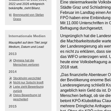
Eine steiermarkweite Volks
2022 und 2026 erfolgreich
Städte Graz und Schladming is
bekämpfte, zieht Bilanz.
Februar im Landtag einen A
Brennpunkt von Stefan
FPÖ haben eine Einbindung 
Grass
Mit 11.000 Unterschriften in 
Befragung durchgesetzt.
Ursprünglich hat die Landes
Internationale Medien
die Machbarkeitsstudie warten
Mauspfeil auf dem Titel zeigt
der Landesregierung als wen
Medium, Datum und Lead:
es nicht zu erklären, dass si
2013
das WIFO unterzogen wird.
Olympia hat die
heute eine Volksbefragung a
Menschen verloren
2018 statt.
2014
„Das finanzielle Abenteuer O
Stockholm verzichtet
der Bevölkerung enorme Bel
Nicht nur Sotschi tropft
Landesregierung schließt Kr
Lwiw zieht Bewerbung
angeblich kein Geld da ist. 
zurück
Oslos Bewerbung ist
Menschen befragt, ob sie die
gescheitert
betont KPÖ-Klubobfrau Claud
mehrere Dringliche Anfrage
2015