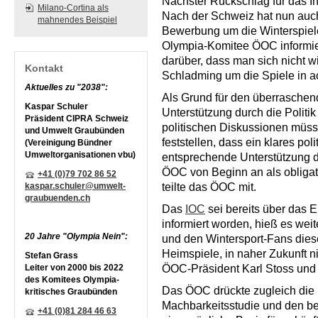
Nächster Rückschlag für das I
Milano-Cortina als
Nach der Schweiz hat nun auch
mahnendes Beispiel
Bewerbung um die Winterspiele 
Olympia-Komitee ÖOC informie
darüber, dass man sich nicht w
Kontakt
Schladming um die Spiele in 
Aktuelles zu "2038":
Als Grund für den überrasche
Kaspar Schuler
Unterstützung durch die Politi
Präsident CIPRA Schweiz
politischen Diskussionen müs
und Umwelt Graubünden
feststellen, dass ein klares po
(Vereinigung Bündner
Umweltorganisationen vbu)
entsprechende Unterstützung d
ÖOC von Beginn an als obligatori
+41 (0)79 702 86 52
kaspar.schuler@umwelt-
teilte das ÖOC mit.
graubuenden.ch
Das
IOC
sei bereits über da
informiert worden, hieß es wei
20 Jahre "Olympia Nein":
und den Wintersport-Fans die
Heimspiele, in naher Zukunft n
Stefan Grass
Leiter von 2000 bis 2022
ÖOC-Präsident Karl Stoss und 
des Komitees Olympia-
Das ÖOC drückte zugleich die 
kritisches Graubünden
Machbarkeitsstudie und den ber
+41 (0)81 284 46 63