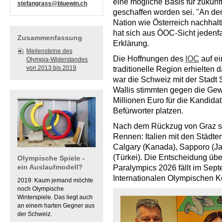
eine mögliche Basis für zukü
stefangrass@bluewin.ch
geschaffen worden sei. "An de
Nation wie Österreich nachhalt
hat sich aus ÖOC-Sicht jedenfal
Zusammenfassung
Erklärung.
Meilensteine des
Die Hoffnungen des
IOC
auf ei
Olympia-Widerstandes
von 2013 bis 2019
traditionelle Region erhielten
war die Schweiz mit der Stadt
Wallis stimmten gegen die Gew
Millionen Euro für die Kandida
Befürworter platzen.
Nach dem Rückzug von Graz si
Rennen: Italien mit den Städte
Calgary (Kanada), Sapporo (J
(Türkei). Die Entscheidung übe
Olympische Spiele -
ein Auslaufmodell?
Paralympics 2026 fällt im Sep
Internationalen Olympischen Ko
2019: Kaum jemand möchte
noch Olympische
Winterspiele. Das liegt auch
an einem harten Gegner aus
der Schweiz.