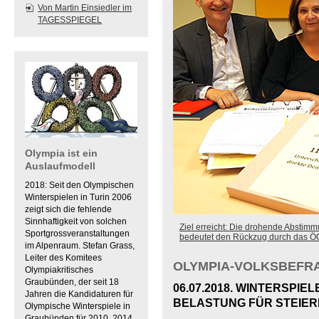
Von Martin Einsiedler im
TAGESSPIEGEL
Olympia ist ein
Auslaufmodell
2018: Seit den Olympischen
Winterspielen in Turin 2006
zeigt sich die fehlende
Sinnhaftigkeit von solchen
Ziel erreicht: Die drohende Abstimm
Sportgrossveranstaltungen
bedeutet den Rückzug durch das ÖO
im Alpenraum. Stefan Grass,
Leiter des Komitees
OLYMPIA-VOLKSBEFR
Olympiakritisches
Graubünden, der seit 18
06.07.2018. WINTERSPI
Jahren die Kandidaturen für
BELASTUNG FÜR STEIER
Olympische Winterspiele in
Graubünden für 2010, 2014,