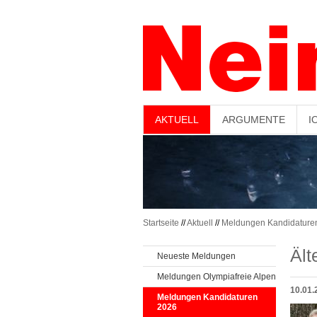
-->
AKTUELL
ARGUMENTE
I
Startseite
//
Aktuell
//
Meldungen Kandidature
Äl
Neueste Meldungen
Meldungen Olympiafreie Alpen
10.01.
Meldungen Kandidaturen
2026