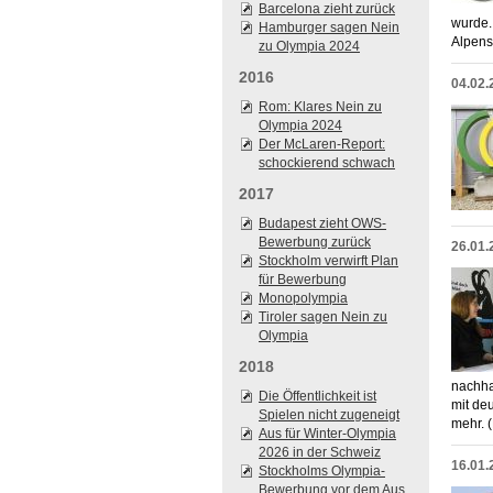
Barcelona zieht zurück
wurde. 
Hamburger sagen Nein
Alpens
zu Olympia 2024
2016
04.02.
Rom: Klares Nein zu
Olympia 2024
Der McLaren-Report:
schockierend schwach
2017
Budapest zieht OWS-
Bewerbung zurück
26.01.
Stockholm verwirft Plan
für Bewerbung
Monopolympia
Tiroler sagen Nein zu
Olympia
2018
nachha
Die Öffentlichkeit ist
mit deu
Spielen nicht zugeneigt
mehr.
Aus für Winter-Olympia
2026 in der Schweiz
16.01.
Stockholms Olympia-
Bewerbung vor dem Aus