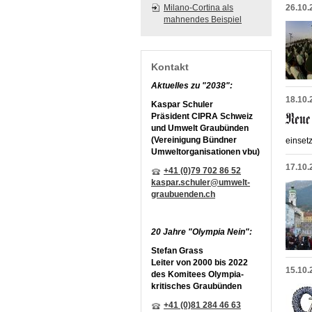
Milano-Cortina als
26.10.
mahnendes Beispiel
Kontakt
Aktuelles zu "2038":
18.10.
Kaspar Schuler
Präsident CIPRA Schweiz
und Umwelt Graubünden
(Vereinigung Bündner
einset
Umweltorganisationen vbu)
17.10.
+41 (0)79 702 86 52
kaspar.schuler@umwelt-
graubuenden.ch
20 Jahre "Olympia Nein":
Stefan Grass
Leiter von 2000 bis 2022
15.10.
des Komitees Olympia-
kritisches Graubünden
+41 (0)81 284 46 63