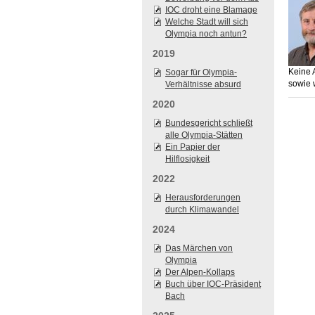
IOC droht eine Blamage
Welche Stadt will sich
Olympia noch antun?
2019
Keine 
Sogar für Olympia-
sowie
Verhältnisse absurd
2020
Bundesgericht schließt
alle Olympia-Stätten
Ein Papier der
Hilflosigkeit
2022
Herausforderungen
durch Klimawandel
2024
Das Märchen von
Olympia
Der Alpen-Kollaps
Buch über IOC-Präsident
Bach