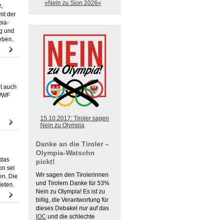
«Nein zu Sion 2026»
z,
it der
pia-
ng und
eben.
t auch
 WWF
15.10.2017: Tiroler sagen
Nein zu Olympia
Danke an die Tiroler –
Olympia-Watschn
 das
pickt!
on sei
Wir sagen den Tirolerinnen
en. Die
und Tirolern Danke für 53%
ieten.
Nein zu Olympia! Es ist zu
billig, die Verantwortung für
dieses Debakel nur auf das
IOC
und die schlechte