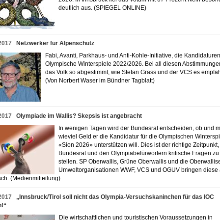
deutlich aus. (SPIEGEL ONLINE)
2017
Netz­wer­ker für Al­pen­schutz
Fabi, Avanti, Parkhaus- und Anti-Kohle-Initiative, die Kandidaturen
Olympische Winterspiele 2022/2026. Bei all diesen Abstimmunge
das Volk so abgestimmt, wie Stefan Grass und der VCS es empfa
(Von Norbert Waser im Bündner Tagblatt)
2017
Olympiade im Wallis? Skepsis ist angebracht
In wenigen Tagen wird der Bundesrat entscheiden, ob und m
wieviel Geld er die Kandidatur für die Olympischen Wintersp
«Sion 2026» unterstützen will. Dies ist der richtige Zeitpunkt
Bundesrat und den Olympiabefürwortern kritische Fragen zu
stellen. SP Oberwallis, Grüne Oberwallis und die Oberwallis
Umweltorganisationen WWF, VCS und OGUV bringen diese 
sch. (Medienmitteilung)
2017
„Innsbruck/Tirol soll nicht das Olympia-Versuchskaninchen für das IOC
n!“
Die wirtschaftlichen und touristischen Voraussetzungen in