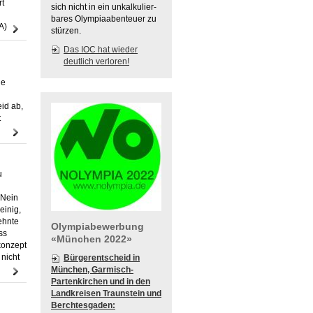
rt
sich nicht in ein unkalkulier-
bares Olympiaabenteuer zu
PRA)
stürzen.
Das IOC hat wieder
deutlich verloren!
ie
id ab,
t
u
 Nein
einig,
ehnte
Olympiabewerbung
ss
«München 2022»
konzept
 nicht
Bürgerentscheid in
München, Garmisch-
Partenkirchen und in den
Landkreisen Traunstein und
Berchtesgaden: