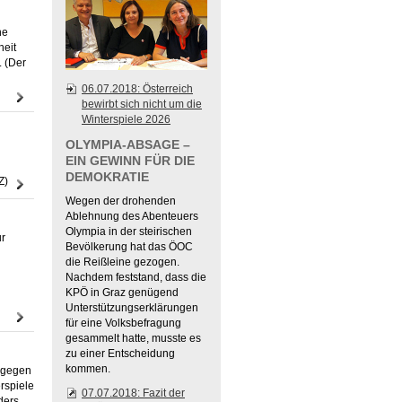
he
heit
. (Der
06.07.2018: Österreich
bewirbt sich nicht um die
Winterspiele 2026
OLYMPIA-ABSAGE –
EIN GEWINN FÜR DIE
DEMOKRATIE
NZZ)
Wegen der drohenden
Ablehnung des Abenteuers
Olympia in der steirischen
ur
Bevölkerung hat das ÖOC
die Reißleine gezogen.
Nachdem feststand, dass die
KPÖ in Graz genügend
Unterstützungserklärungen
für eine Volksbefragung
gesammelt hatte, musste es
zu einer Entscheidung
kommen.
n gegen
rspiele
07.07.2018: Fazit der
ders