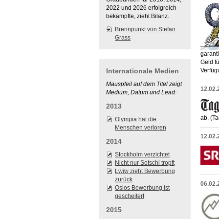
2022 und 2026 erfolgreich
bekämpfte, zieht Bilanz.
Brennpunkt von Stefan
Grass
garanti
Geld fü
Internationale Medien
Verfüg
Mauspfeil auf dem Titel zeigt
12.02.
Medium, Datum und Lead:
2013
ab. (T
Olympia hat die
Menschen verloren
12.02.
2014
Stockholm verzichtet
Nicht nur Sotschi tropft
Lwiw zieht Bewerbung
zurück
06.02.
Oslos Bewerbung ist
gescheitert
2015