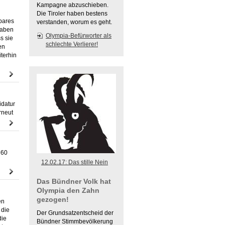
Kampagne abzuschieben.
Die Tiroler haben bestens
rbares
verstanden, worum es geht.
haben
Olympia-Befürworter als
s sie
schlechte Verlierer!
en
iterhin
idatur
rneut
 60
12.02.17: Das stille Nein
Das Bündner Volk hat
Olympia den Zahn
gezogen!
en
 die
Der Grundsatzentscheid der
die
Bündner Stimmbevölkerung