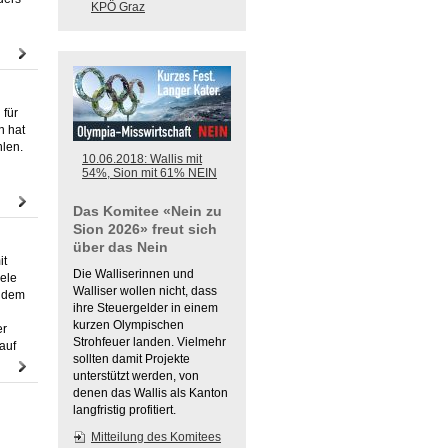
KPÖ Graz
 für
n hat
hlen.
10.06.2018: Wallis mit
54%, Sion mit 61% NEIN
Das Komitee «Nein zu
Sion 2026» freut sich
über das Nein
it
Die Walliserinnen und
iele
Walliser wollen nicht, dass
, dem
ihre Steuergelder in einem
kurzen Olympischen
er
Strohfeuer landen. Vielmehr
auf
sollten damit Projekte
unterstützt werden, von
denen das Wallis als Kanton
langfristig profitiert.
Mitteilung des Komitees