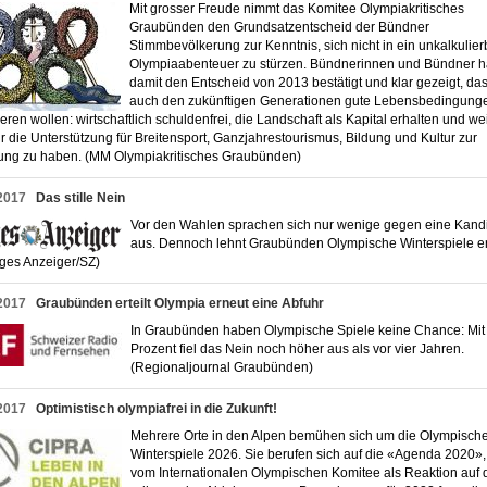
Mit grosser Freude nimmt das Komitee Olympiakritisches
Graubünden den Grundsatzentscheid der Bündner
Stimmbevölkerung zur Kenntnis, sich nicht in ein unkalkulie
Olympiaabenteuer zu stürzen. Bündnerinnen und Bündner 
damit den Entscheid von 2013 bestätigt und klar gezeigt, das
auch den zukünftigen Generationen gute Lebensbedingung
eren wollen: wirtschaftlich schuldenfrei, die Landschaft als Kapital erhalten und we
r die Unterstützung für Breitensport, Ganzjahrestourismus, Bildung und Kultur zur
ung zu haben. (MM Olympiakritisches Graubünden)
2017
Das stille Nein
Vor den Wahlen sprachen sich nur wenige gegen eine Kand
aus. Dennoch lehnt Graubünden Olympische Winterspiele e
ages Anzeiger/SZ)
2017
Graubünden erteilt Olympia erneut eine Abfuhr
In Graubünden haben Olympische Spiele keine Chance: Mit
Prozent fiel das Nein noch höher aus als vor vier Jahren.
(Regionaljournal Graubünden)
2017
Optimistisch olympiafrei in die Zukunft!
Mehrere Orte in den Alpen bemühen sich um die Olympisch
Winterspiele 2026. Sie berufen sich auf die «Agenda 2020»,
vom Internationalen Olympischen Komitee als Reaktion auf 