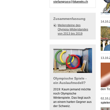
stefangrass@bluewin.ch
Zusammenfassung
14.10.
Meilensteine des
Olympia-Widerstandes
von 2013 bis 2019
13.10.
Olympische Spiele -
ein Auslaufmodell?
den Ti
2019: Kaum jemand möchte
noch Olympische
Winterspiele. Das liegt auch
02.10.
an einem harten Gegner aus
spiele
der Schweiz.