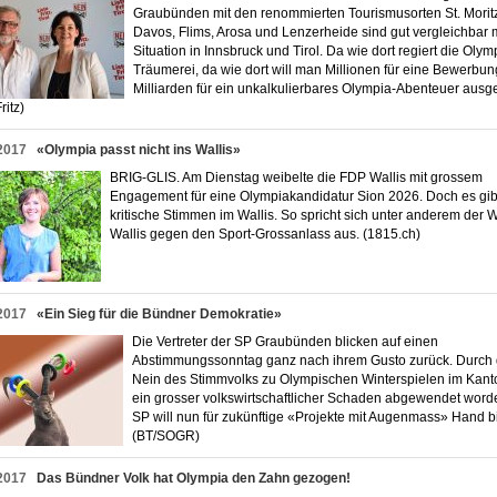
Graubünden mit den renommierten Tourismusorten St. Morit
Davos, Flims, Arosa und Lenzerheide sind gut vergleichbar m
Situation in Innsbruck und Tirol. Da wie dort regiert die Olym
Träumerei, da wie dort will man Millionen für eine Bewerbu
Milliarden für ein unkalkulierbares Olympia-Abenteuer ausg
 Fritz)
2017
«Olympia passt nicht ins Wallis»
BRIG-GLIS. Am Dienstag weibelte die FDP Wallis mit grossem
Engagement für eine Olympiakandidatur Sion 2026. Doch es gib
kritische Stimmen im Wallis. So spricht sich unter anderem der
Wallis gegen den Sport-Grossanlass aus. (1815.ch)
2017
«Ein Sieg für die Bünd­ner De­mo­kra­tie»
Die Vertreter der SP Graubünden blicken auf einen
Abstimmungssonntag ganz nach ihrem Gusto zurück. Durch
Nein des Stimmvolks zu Olympischen Winterspielen im Kant
ein grosser volkswirtschaftlicher Schaden abgewendet word
SP will nun für zukünftige «Projekte mit Augenmass» Hand b
(BT/SOGR)
2017
Das Bündner Volk hat Olympia den Zahn gezogen!