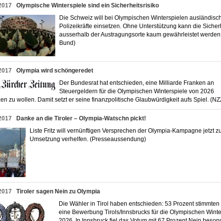
2017
Olympische Winterspiele sind ein Sicherheitsrisiko
Die Schweiz will bei Olympischen Winterspielen ausländisc
Polizeikräfte einsetzen. Ohne Unterstützung kann die Sicher
ausserhalb der Austragungsorte kaum gewährleistet werden
Bund)
2017
Olympia wird schöngeredet
Der Bundesrat hat entschieden, eine Milliarde Franken an
Steuergeldern für die Olympischen Winterspiele von 2026
zen zu wollen. Damit setzt er seine finanzpolitische Glaubwürdigkeit aufs Spiel. (
2017
Danke an die Tiroler – Olympia-Watschn pickt!
Liste Fritz will vernünftigen Versprechen der Olympia-Kampagne jetzt z
Umsetzung verhelfen. (Presseaussendung)
2017
Tiroler sagen Nein zu Olympia
Die Wähler in Tirol haben entschieden: 53 Prozent stimmte
eine Bewerbung Tirols/Innsbrucks für die Olympischen Winte
2026. In Innsbruck fiel das Votum mit 67 Prozent Nein beson