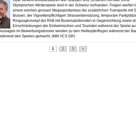
Gute Verkehrsinfrastrukturen wie Strassen und Schienen mit oder ohne
Olympischen Winterspiele sind in der Schweiz vorhanden. Fragen werfen 
einem solchen grossen Megasportanlass die zusätzlichen Transporte mit S
Bussen, der Vignettenpflichtigen Strassenbenützung, temporäre Parkplätze
Ringzugkonzept der RhB mit Busersatzdiensten in Gegenrichtung sowie d
Einschränkungen der Einheimischen und Touristen während der Spiele auf
Aussagen im Bewerbungsdossier werden zu den Helikopterflügen während der Ba
 während den Spielen gemacht. (MM VCS GR)
1
2
3
>