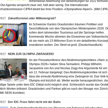
reihenweise Ablehnung von Bewerbungen für 2022 formulie
Die Agenda verspricht zwar viel, hält aber wenig. Die Internationale
chutzkommission CIPRA bleibt bei ihrer Position «Olympiafreie Alpen!». (MM CI
2017
Zukunftsvision oder Millionengrab?
Im Schweizer Kanton Graubünden träumen Politiker und
Geschäftsleute von den Olympischen Winterspielen 2026. D
sollen dem lahmenden Tourismus auf die Sprünge helfen.
Kommende Woche stimmen die Einwohner per Volksentsche
ob sie mehr als 23 Millionen Euro in ein detailliertes Konzep
investieren wollen. Der Streit ist groß. (Deutschlandfunk)
2017
NEIN ZUR OLYMPIA-ZWÄNGEREI
An der Pressekonferenz des Abstimmungskomitees «Nein z
Olympia 2026» haben Silva Semadeni, Philipp Wilhelm,
Jacqueline von Arx und Nicolas Zogg ihre Argumente für ein
am 12. Februar dargelegt. Das Abstimmungskomitee ist sich 
dass die erneute Abstimmung eine Zwängerei ist. Das Volk l
Olympia erst kürzlich ab. Weiter wurde herausgestrichen, da
ltige Spiele unter dem IOC-Diktat nicht möglich sind. Schliesslich wurde das Grob
tlich Worten kritisiert. Graubünden und Partner gibt es nach der Absage von Zürich
 (MK NEIN-Komitee)
2017
Der IOC-Tross fährt nicht mit der Bahn