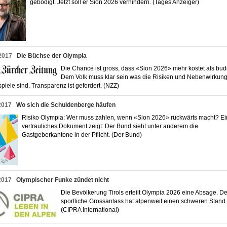
gebodigt. Jetzt soll er Sion 2026 verhindern. (Tages Anzeiger)
2017
Die Büchse der Olympia
Die Chance ist gross, dass «Sion 2026» mehr kostet als budg
Dem Volk muss klar sein was die Risiken und Nebenwirkun
spiele sind. Transparenz ist gefordert. (NZZ)
2017
Wo sich die Schuldenberge häufen
Risiko Olympia: Wer muss zahlen, wenn «Sion 2026» rückwärts macht? Ei
vertrauliches Dokument zeigt: Der Bund sieht unter anderem die
Gastgeberkantone in der Pflicht. (Der Bund)
2017
Olympischer Funke zündet nicht
Die Bevölkerung Tirols erteilt Olympia 2026 eine Absage. De
sportliche Grossanlass hat alpenweit einen schweren Stand.
(CIPRA International)