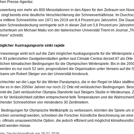
hen Presse-Agentur.
uswertung von mehr als 800 Messstationen in den Alpen für den Zeitraum von No
i zeigt bereits eine deutliche Verschlechterung der Schneeverhältnisse. Im Durchsc
ie mittlere Schneehöhe von 1971 bis 2019 um 8,4 Prozent pro Jahrzehnt. Die Daue
alen Schneebedeckung verringerte sich in dieser Zeit um 5,6 Prozent pro Jahrzehn
rscherteam um Michael Matiu von der italienischen Universität Trient im Journal „T
here“ schreibt.
öglicher Austragungsorte sinkt rapide
hneemenge wirkt sich auf die Zahl möglicher Austragungsorte für die Winterspiele 
n 93 potenziellen Gastgeberstädten gelten laut Climate Central derzeit 87 als Orte 
slichen klimatischen Bedingungen für die Olympischen Winterspiele. Bis in die 205
werden es nur noch 52 sein, prognostiziert die Organisation unter Verweis auf die S
Teams um Robert Steiger von der Universität Innsbruck.
hlechter sei die Lage für die Winter-Paralympics, die in der Regel im März stattfin
ebe es in den 2050er Jahren nur noch 22 Orte mit verlässlichen Bedingungen. Bes
sinkt die Zahl verlässlicher Olympia-Standorte laut Steigers Studie in Westeuropa. 
en für Verlässlichkeit zählten entsprechend tiefe Temperaturen und die Wahrscheinl
chender Schneehöhen von mindestens 30 Zentimetern.
 Bedingungen für Olympische Wettkämpfe zu verbessern, könnten die Spiele um z
ochen vorverlegt werden, schreiben die Forscher. Künstliche Beschneiung sei eine
, oftmals unausweichliche Option, die jedoch effizient und möglichst klimafreundli
tzt werden müsse.
lle: Deutschlandfunk am 26.01.2026