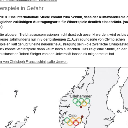
erspiele in Gefahr
2018. Eine internationale Studie kommt zum Schluß, dass der Klimawandel die 
glichen zukünftigen Austragungsorte für Winterspiele deutlich einschränkt. (sa
t)
ie globalen Treibhausgasemissionen nicht drastisch gesenkt werden, wird es bis
ieses Jahrhunderts nur in 8 der bisherigen 21 Austragungsorte von Olympischen
spielen kalt genug für eine neuerliche Austragung sein - die zweifache Olympiastad
uck könnte Winterspiele dann kaum noch ausrichten. Das zeigt eine Studie, an der
musforscher Robert Steiger von der Universität Innsbruck mitgearbeitet hat.
r von Christoph Franceschini, salto Umwelt