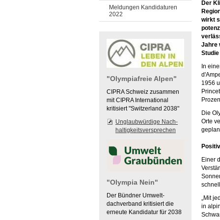
Der Kl
Meldungen Kandidaturen
Region
2022
wirkt 
potenz
verläs
Jahre 
Studie
In ein
d'Ampe
"Olympiafreie Alpen"
1956 u
Prince
CIPRA Schweiz zusammen
Proze
mit CIPRA International
kritisiert "Switzerland 2038"
Die Ol
Orte v
Unglaubwürdige Nach-
geplan
haltigkeitsversprechen
Posit
Einer 
Verstä
Sonnens
"Olympia Nein"
schnel
Der Bündner Umwelt-
„Mit j
dachverband kritisiert die
in alp
erneute Kandidatur für 2038
Schwan