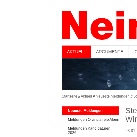
-->
AKTUELL
ARGUMENTE
I
Startseite
//
Aktuell
//
Neueste Meldungen
//
St
Ste
Neueste Meldungen
Win
Meldungen Olympiafreie Alpen
Meldungen Kandidaturen
26.01
2026