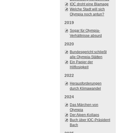
IOC droht eine Blamage
Welche Stadt will sich
Olympia noch antun?
2019
Sogar für Olympia-
Verhältnisse absurd
2020
Bundesgericht schließt
alle Olympia-Stätten
Ein Papier der
Hilflosigkeit
2022
Herausforderungen
durch Klimawandel
2024
Das Märchen von
Olympia
Der Alpen-Kollaps
Buch über IOC-Präsident
Bach