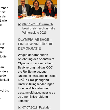
vember
hnitt
r der
t, wie
06.07.2018: Österreich
he
bewirbt sich nicht um die
Winterspiele 2026
OLYMPIA-ABSAGE –
EIN GEWINN FÜR DIE
aus:
mit
DEMOKRATIE
0er
Wegen der drohenden
tudie
Ablehnung des Abenteuers
Olympia in der steirischen
den.
Bevölkerung hat das ÖOC
onders
die Reißleine gezogen.
Zu den
Nachdem feststand, dass die
ichkeit
KPÖ in Graz genügend
Unterstützungserklärungen
für eine Volksbefragung
wei bis
gesammelt hatte, musste es
zu einer Entscheidung
ch
kommen.
07.07.2018: Fazit der