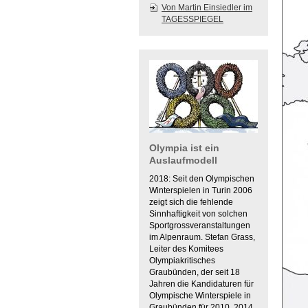
Von Martin Einsiedler im
TAGESSPIEGEL
Olympia ist ein
Auslaufmodell
2018: Seit den Olympischen
Winterspielen in Turin 2006
zeigt sich die fehlende
Sinnhaftigkeit von solchen
Sportgrossveranstaltungen
im Alpenraum. Stefan Grass,
Leiter des Komitees
Olympiakritisches
Graubünden, der seit 18
Jahren die Kandidaturen für
Olympische Winterspiele in
Graubünden für 2010, 2014,