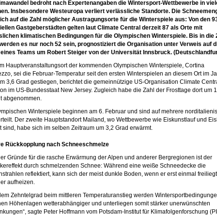
imawandel bedroht nach Expertenangaben die Wintersport-Wettbewerbe in viel
en. Insbesondere Westeuropa verliert verlässliche Standorte. Die Schneemen
sich auf die Zahl möglicher Austragungsorte für die Winterspiele aus: Von den 9
iellen Gastgeberstädten gelten laut Climate Central derzeit 87 als Orte mit
slichen klimatischen Bedingungen für die Olympischen Winterspiele. Bis in die
werden es nur noch 52 sein, prognostiziert die Organisation unter Verweis auf d
 eines Teams um Robert Steiger von der Universität Innsbruck. (Deutschlandfu
em Hauptveranstaltungsort der kommenden Olympischen Winterspiele, Cortina
zzo, sei die Februar-Temperatur seit den ersten Winterspielen an diesem Ort im Ja
m 3,6 Grad gestiegen, berichtet die gemeinnützige US-Organisation Climate Centra
ton im US-Bundesstaat New Jersey. Zugleich habe die Zahl der Frosttage dort um 
nt abgenommen.
ympischen Winterspiele beginnen am 6. Februar und sind auf mehrere norditalieni
erteilt. Der zweite Hauptstandort Mailand, wo Wettbewerbe wie Eiskunstlauf und Ei
t sind, habe sich im selben Zeitraum um 3,2 Grad erwärmt.
ive Rückkopplung nach Schneeschmelze
der Gründe für die rasche Erwärmung der Alpen und anderer Bergregionen ist der
rkereffekt durch schmelzenden Schnee: Während eine weiße Schneedecke die
trahlen reflektiert, kann sich der meist dunkle Boden, wenn er erst einmal freiliegt
ler aufheizen.
edem Zehntelgrad beim mittleren Temperaturanstieg werden Wintersportbedingung
inen Höhenlagen wetterabhängiger und unterliegen somit stärker unerwünschten
kungen“, sagte Peter Hoffmann vom Potsdam-Institut für Klimafolgenforschung (PI