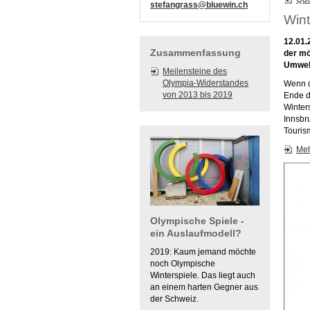
stefangrass@bluewin.ch
Wint
12.01.
Zusammenfassung
der mö
Umwel
Meilensteine des
Olympia-Widerstandes
Wenn d
von 2013 bis 2019
Ende d
Winter
Innsbr
Touris
Meh
Olympische Spiele -
ein Auslaufmodell?
2019: Kaum jemand möchte
noch Olympische
Winterspiele. Das liegt auch
an einem harten Gegner aus
der Schweiz.