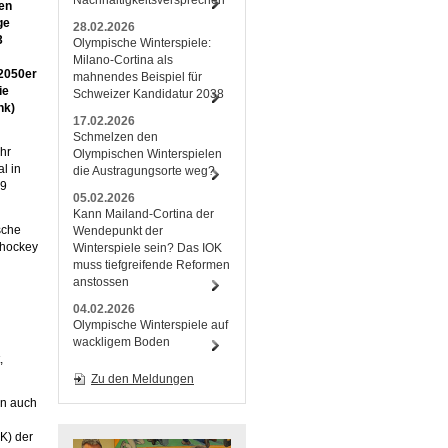
Nachhaltigkeitsversprechen
en
ge
28.02.2026
3
Olympische Winterspiele:
Milano-Cortina als
 2050er
mahnendes Beispiel für
ie
Schweizer Kandidatur 2038
nk)
17.02.2026
Schmelzen den
hr
Olympischen Winterspielen
l in
die Austragungsorte weg?
19
05.02.2026
Kann Mailand-Cortina der
sche
Wendepunkt der
shockey
Winterspiele sein? Das IOK
muss tiefgreifende Reformen
anstossen
04.02.2026
Olympische Winterspiele auf
wackligem Boden
,
Zu den Meldungen
en auch
K) der