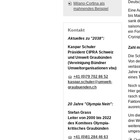
Deutsc
Milano-Cortina als
mahnendes Beispiel
Eine A
bis Ma
sank d
saison
Kontakt
ein Fo
Cryosp
Aktuelles zu "2038":
Kaspar Schuler
Zahl m
Präsident CIPRA Schweiz
Die Sc
und Umwelt Graubünden
Von de
(Vereinigung Bündner
verläs
Umweltorganisationen vbu)
Jahre 
+41 (0)79 702 86 52
eines 
kaspar.schuler@umwelt-
Noch sc
graubuenden.ch
Hier g
rasch 
Faktor
20 Jahre "Olympia Nein":
ausrei
Stefan Grass
Um die
Leiter von 2000 bis 2022
drei W
des Komitees Olympia-
weitere
kritisches Graubünden
umgese
+41 (0)81 284 46 63
Que