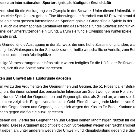
eresse an internationalem Sportereignis als häufigster Grund dafür
zent sind für die Austragung von Olympia in der Schweiz. Unter diesen Unterstütz
t es viele Sportfans zu geben. Eine überwiegende Mehrheit von 83 Prozent nennt 
se an einem grossen internationalen Sportereignis als Grund für die Spiele in der
z. Auch die internationale Sichtbarkeit und das Prestige für die Schweiz sind für k
iertel der Unterstützenden ein Grund, warum sie für die Olympischen Winterspiele
lande sind.
e Gründe für die Austragung in der Schweiz, die eine hohe Zustimmung fanden, wa
ng des Wintersports in der Schweiz sowie erhoffte wirtschaftliche Vorteile, zum Bei
rismus oder durch Arbeitsplätze.
ltige Verbesserungen der Infrastruktur waren lediglich für die Hälfte der Befürwor
und, sich für die Spiele auszusprechen.
ten und Umwelt als Hauptgründe dagegen
 wir zu den Argumenten der Gegnerinnen und Gegner, die 51 Prozent aller Befra
hen. Bei ihnen scheint das persönliche Interesse am Sport weniger eine Rolle zu
n: Nur ein Viertel der Gegnerinnen und Gegner gibt dies als Grund an, warum sie 
Vielmehr zeigt sich: Es geht vor allem ums Geld. Eine überwiegende Mehrheit von 9
t der Gegnerinnen und Gegner gibt an, sich wegen der Kosten für Bund, Kantone 
den gegen die Spiele auszusprechen.
 sehen drei Viertel der Gegnerinnen und Gegner keinen langfristigen Nutzen für di
erung. Dieses Argument ist dicht gefolgt von Vorbehalten wegen der Nachhaltigkeit
t geben an, unter anderem wegen der Umwelt- und Klimabelastung gegen die Spi