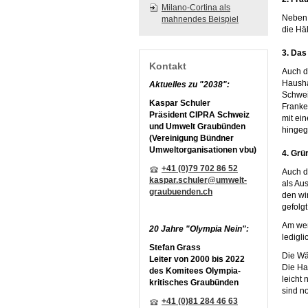
Milano-Cortina als
Neben 
mahnendes Beispiel
die Häl
3. Das
Kontakt
Auch d
Hausha
Aktuelles zu "2038":
Schwei
Kaspar Schuler
Franke
Präsident CIPRA Schweiz
mit ei
und Umwelt Graubünden
hingeg
(Vereinigung Bündner
Umweltorganisationen vbu)
4. Grü
+41 (0)79 702 86 52
Auch d
kaspar.schuler@umwelt-
als Au
graubuenden.ch
den wir
gefolg
Am wen
20 Jahre "Olympia Nein":
ledigli
Stefan Grass
Die Wä
Leiter von 2000 bis 2022
Die Ha
des Komitees Olympia-
leicht
kritisches Graubünden
sind n
+41 (0)81 284 46 63