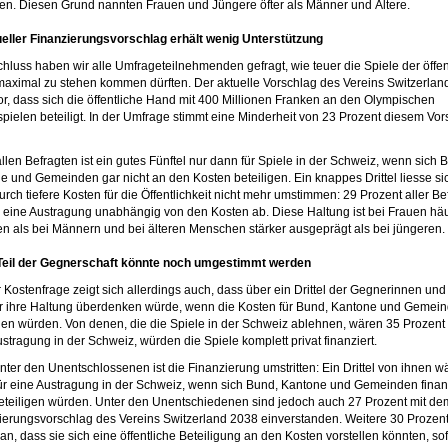
en. Diesen Grund nannten Frauen und Jüngere öfter als Männer und Ältere.
ueller Finanzierungsvorschlag erhält wenig Unterstützung
hluss haben wir alle Umfrageteilnehmenden gefragt, wie teuer die Spiele der öffen
aximal zu stehen kommen dürften. Der aktuelle Vorschlag des Vereins Switzerlan
vor, dass sich die öffentliche Hand mit 400 Millionen Franken an den Olympischen
spielen beteiligt. In der Umfrage stimmt eine Minderheit von 23 Prozent diesem Vor
llen Befragten ist ein gutes Fünftel nur dann für Spiele in der Schweiz, wenn sich 
e und Gemeinden gar nicht an den Kosten beteiligen. Ein knappes Drittel liesse si
rch tiefere Kosten für die Öffentlichkeit nicht mehr umstimmen: 29 Prozent aller Be
 eine Austragung unabhängig von den Kosten ab. Diese Haltung ist bei Frauen häu
ten als bei Männern und bei älteren Menschen stärker ausgeprägt als bei jüngeren.
 Teil der Gegnerschaft könnte noch umgestimmt werden
r Kostenfrage zeigt sich allerdings auch, dass über ein Drittel der Gegnerinnen und
 ihre Haltung überdenken würde, wenn die Kosten für Bund, Kantone und Gemei
len würden. Von denen, die die Spiele in der Schweiz ablehnen, wären 35 Prozent 
stragung in der Schweiz, würden die Spiele komplett privat finanziert.
nter den Unentschlossenen ist die Finanzierung umstritten: Ein Drittel von ihnen w
ür eine Austragung in der Schweiz, wenn sich Bund, Kantone und Gemeinden finanz
beteiligen würden. Unter den Unentschiedenen sind jedoch auch 27 Prozent mit de
ierungsvorschlag des Vereins Switzerland 2038 einverstanden. Weitere 30 Prozen
n, dass sie sich eine öffentliche Beteiligung an den Kosten vorstellen könnten, so