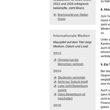
zu hab
2022 und 2026 erfolgreich
bekämpfte, zieht Bilanz.
8. Akt
Brennpunkt von Stefan
Zum Sc
Grass
Hand m
sieht 
Winter
zu.
Internationale Medien
Unter a
Mauspfeil auf dem Titel zeigt
Kanton
Medium, Datum und Lead:
auch du
lehnen
2013
vertre
Olympia hat die
Menschen verloren
9. Ein
2014
Bei de
Gegner
Stockholm verzichtet
wegfal
Nicht nur Sotschi tropft
eine Au
Lwiw zieht Bewerbung
zurück
Auch u
Oslos Bewerbung ist
dann f
gescheitert
nicht 
Finanz
2015
geben a