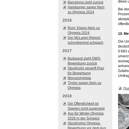
diese 
Barcelona zieht zurück
Hamburger sagen Nein
Bei de
zu Olympia 2024
Prozen
akzept
2016
öffent
Rom: Klares Nein zu
Olympia 2024
10. Me
Der McLaren-Report:
Die Um
schockierend schwach
deutsc
2017
5’683 
unverz
Budapest zieht OWS-
aussag
Bewerbung zurück
anhand
Stockholm verwirft Plan
Zufall
für Bewerbung
Umfrag
Monopolympia
Tiroler sagen Nein zu
Olympia
Que
2018
Die Öffentlichkeit ist
Spielen nicht zugeneigt
Aus für Winter-Olympia
2026 in der Schweiz
Stockholms Olympia-
Bewerbung vor dem Aus