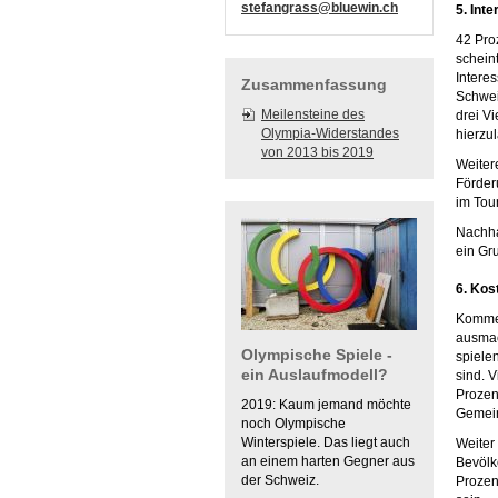
stefangrass@bluewin.ch
5. Int
42 Pro
schein
Interes
Zusammenfassung
Schwei
Meilensteine des
drei V
Olympia-Widerstandes
hierzu
von 2013 bis 2019
Weiter
Förderu
im Tou
Nachha
ein Gr
6. Kos
Kommen
ausmac
Olympische Spiele -
spiele
ein Auslaufmodell?
sind. 
Prozen
2019: Kaum jemand möchte
Gemein
noch Olympische
Winterspiele. Das liegt auch
Weiter
an einem harten Gegner aus
Bevölk
der Schweiz.
Prozen