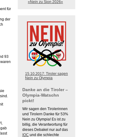
«Nein zu Sion 2026»
ent für
ung der
ch
nd 93
 waren
15.10.2017: Tiroler sagen
Nein zu Olympia
Danke an die Tiroler –
sie
Olympia-Watschn
 sind.
pickt!
it
Wir sagen den Tirolerinnen
und Tirolern Danke für 53%
Nein zu Olympia! Es ist zu
t,
billig, die Verantwortung für
 gab
dieses Debakel nur auf das
fasst
IOC
und die schlechte