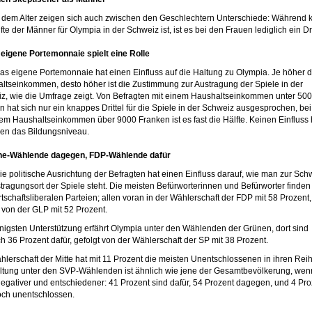
dem Alter zeigen sich auch zwischen den Geschlechtern Unterschiede: Während 
fte der Männer für Olympia in der Schweiz ist, ist es bei den Frauen lediglich ein Dri
 eigene Portemonnaie spielt eine Rolle
as eigene Portemonnaie hat einen Einfluss auf die Haltung zu Olympia. Je höher 
ltseinkommen, desto höher ist die Zustimmung zur Austragung der Spiele in der
z, wie die Umfrage zeigt. Von Befragten mit einem Haushaltseinkommen unter 50
n hat sich nur ein knappes Drittel für die Spiele in der Schweiz ausgesprochen, be
nem Haushaltseinkommen über 9000 Franken ist es fast die Hälfte. Keinen Einfluss 
en das Bildungsniveau.
ne-Wählende dagegen, FDP-Wählende dafür
ie politische Ausrichtung der Befragten hat einen Einfluss darauf, wie man zur Sch
stragungsort der Spiele steht. Die meisten Befürworterinnen und Befürworter finden 
tschaftsliberalen Parteien; allen voran in der Wählerschaft der FDP mit 58 Prozent,
t von der GLP mit 52 Prozent.
igsten Unterstützung erfährt Olympia unter den Wählenden der Grünen, dort sind
ch 36 Prozent dafür, gefolgt von der Wählerschaft der SP mit 38 Prozent.
hlerschaft der Mitte hat mit 11 Prozent die meisten Unentschlossenen in ihren Rei
ltung unter den SVP-Wählenden ist ähnlich wie jene der Gesamtbevölkerung, wen
 negativer und entschiedener: 41 Prozent sind dafür, 54 Prozent dagegen, und 4 Pro
och unentschlossen.