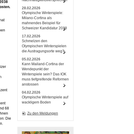
Nachhaltigkeitsversprechen
 2038
osten.
28.02.2026
Olympische Winterspiele:
Milano-Cortina als
hat
mahnendes Beispiel für
Schweizer Kandidatur 2038
chen
17.02.2026
Schmelzen den
Olympischen Winterspielen
die Austragungsorte weg?
05.02.2026
Kann Mailand-Cortina der
izer
Wendepunkt der
Winterspiele sein? Das IOK
h
muss tiefgreifende Reformen
anstossen
ozent
04.02.2026
Olympische Winterspiele auf
wackligem Boden
zent
end 68
ihnen
Zu den Meldungen
en: Die
n.