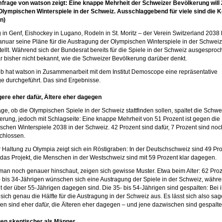
frage von watson zeigt: Eine knappe Mehrheit der Schweizer Bevölkerung will
Olympischen Winterspiele in der Schweiz. Ausschlaggebend für viele sind die K
n)
g in Genf, Eishockey in Lugano, Rodeln in St. Moritz – der Verein Switzerland 2038 
Januar seine Pläne für die Austragung der Olympischen Winterspiele in der Schweiz
tellt. Während sich der Bundesrat bereits für die Spiele in der Schweiz ausgespro
ar bisher nicht bekannt, wie die Schweizer Bevölkerung darüber denkt.
b hat watson in Zusammenarbeit mit dem Institut Demoscope eine repräsentative
e durchgeführt. Das sind Ergebnisse.
gere eher dafür, Ältere eher dagegen
age, ob die Olympischen Spiele in der Schweiz stattfinden sollen, spaltet die Schwe
erung, jedoch mit Schlagseite: Eine knappe Mehrheit von 51 Prozent ist gegen die
schen Winterspiele 2038 in der Schweiz. 42 Prozent sind dafür, 7 Prozent sind noc
chlossen.
r Haltung zu Olympia zeigt sich ein Röstigraben: In der Deutschschweiz sind 49 Pr
das Projekt, die Menschen in der Westschweiz sind mit 59 Prozent klar dagegen.
an noch genauer hinschaut, zeigen sich gewisse Muster. Etwa beim Alter: 62 Pro
- bis 34-Jährigen wünschen sich eine Austragung der Spiele in der Schweiz, währ
t der über 55-Jährigen dagegen sind. Die 35- bis 54-Jährigen sind gespalten: Bei 
 sich genau die Hälfte für die Austragung in der Schweiz aus. Es lässt sich also sag
en sind eher dafür, die Älteren eher dagegen – und jene dazwischen sind gespalte
uen skeptischer als Männer