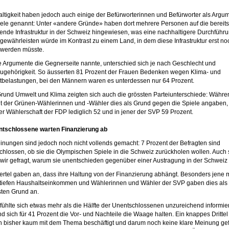
ltigkeit haben jedoch auch einige der Befürworterinnen und Befürworter als Argum
iele genannt: Unter «andere Gründe» haben dort mehrere Personen auf die bereits
ende Infrastruktur in der Schweiz hingewiesen, was eine nachhaltigere Durchführ
 gewährleisten würde im Kontrast zu einem Land, in dem diese Infrastruktur erst no
 werden müsste.
 Argumente die Gegnerseite nannte, unterschied sich je nach Geschlecht und
zugehörigkeit. So äusserten 81 Prozent der Frauen Bedenken wegen Klima- und
belastungen, bei den Männern waren es unterdessen nur 64 Prozent.
rund Umwelt und Klima zeigten sich auch die grössten Parteiunterschiede: Währe
t der Grünen-Wählerinnen und -Wähler dies als Grund gegen die Spiele angaben,
der Wählerschaft der FDP lediglich 52 und in jener der SVP 59 Prozent.
ntschlossene warten Finanzierung ab
inungen sind jedoch noch nicht vollends gemacht: 7 Prozent der Befragten sind
chlossen, ob sie die Olympischen Spiele in die Schweiz zurückholen wollen. Auch 
wir gefragt, warum sie unentschieden gegenüber einer Austragung in der Schweiz
iertel gaben an, dass ihre Haltung von der Finanzierung abhängt. Besonders jene m
tiefen Haushaltseinkommen und Wählerinnen und Wähler der SVP gaben dies als
sten Grund an.
 fühlte sich etwas mehr als die Hälfte der Unentschlossenen unzureichend informier
d sich für 41 Prozent die Vor- und Nachteile die Waage halten. Ein knappes Drittel
ch bisher kaum mit dem Thema beschäftigt und darum noch keine klare Meinung ge