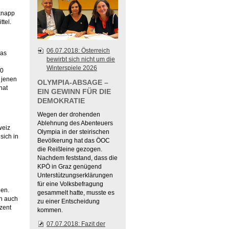
knapp
ttel.
06.07.2018: Österreich
das
bewirbt sich nicht um die
Winterspiele 2026
00
i jenen
OLYMPIA-ABSAGE –
hat
EIN GEWINN FÜR DIE
DEMOKRATIE
Wegen der drohenden
Ablehnung des Abenteuers
weiz
Olympia in der steirischen
sich in
Bevölkerung hat das ÖOC
die Reißleine gezogen.
Nachdem feststand, dass die
KPÖ in Graz genügend
Unterstützungserklärungen
für eine Volksbefragung
hen.
gesammelt hatte, musste es
n auch
zu einer Entscheidung
zent
kommen.
07.07.2018: Fazit der