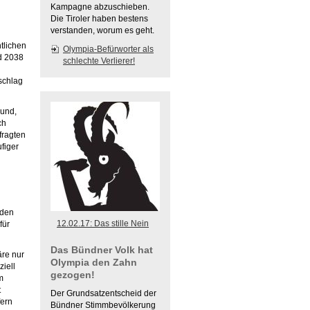
Kampagne abzuschieben.
Die Tiroler haben bestens
verstanden, worum es geht.
tlichen
Olympia-Befürworter als
d 2038
schlechte Verlierer!
schlag
Bund,
ch
fragten
figer
nden
12.02.17: Das stille Nein
für
Das Bündner Volk hat
äre nur
Olympia den Zahn
iell
gezogen!
m
t
Der Grundsatzentscheid der
fern
Bündner Stimmbevölkerung