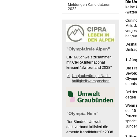
Die Um
Meldungen Kandidaturen
keine 
2022
(watso
Curlin
Mitte 
vorges
hat, w
Deshal
"Olympiafreie Alpen"
Umfrag
CIPRA Schweiz zusammen
1. Jün
mit CIPRA International
kritisiert "Switzerland 2038"
Die Fr
Bevölk
Unglaubwürdige Nach-
Olympi
haltigkeitsversprechen
unents
Bei de
gegen 
Wenn m
der 15
"Olympia Nein"
Prozen
spricht
Der Bündner Umwelt-
Jünger
dachverband kritisiert die
erneute Kandidatur für 2038
2. Fra