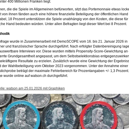
unter 400 Millionen Franken liegt.
nen, die die Spiele im Allgemeinen befürworten, sitzt das Portemonnaie etwas locke
t von ihnen fänden auch eine höhere finanzielle Beteiligung der öffentlichen Hand
abel, 18 Prozent unterstützen die Spiele unabhängig von den Kosten, die diese für
liche Hand bedeuten würden. Unter allen Befragten liegt dieser Wert bei 8 Prozent.
thodik
frage wurde in Zusammenarbeit mit DemoSCOPE vom 16. bis 21. Januar 2026 in
her und französischer Sprache durchgeführt. Nach erfolgter Datenbereinigung lag
auswertbare Interviews vor. Diese wurden mittels Propensity-Score-Gewichtung an
errte Grundgesamtheit angepasst, um dem Selbstselektionsbias entgegenzuwirke
ekräftigere Resultate zu erzielen. Zusätzlich wurde eine Gewichtung der Ergebnis
 der Wahlbeteiligung vom Oktober 2023 vorgenommen. Unter der Annahme einer
sstichprobe beträgt der maximale Fehlerbereich für Prozentangaben +/- 1,3 Prozent.
e wurde online auf watson.ch durchgeführt.
lle: watson am 25.01.2026 mit Graphiken