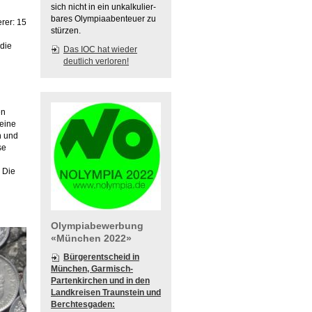
sich nicht in ein unkalkulier-
bares Olympiaabenteuer zu
rer: 15
stürzen.
 die
Das IOC hat wieder
deutlich verloren!
en
 eine
n und
se
 Die
Olympiabewerbung
«München 2022»
Bürgerentscheid in
München, Garmisch-
Partenkirchen und in den
Landkreisen Traunstein und
Berchtesgaden: