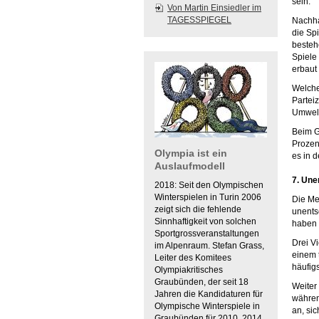
sein.
Von Martin Einsiedler im
TAGESSPIEGEL
Nachha
die Sp
besteh
Spiele
erbaut
Welche
Partei
Umwelt
Beim G
Prozen
Olympia ist ein
es in 
Auslaufmodell
7. Une
2018: Seit den Olympischen
Winterspielen in Turin 2006
Die Me
zeigt sich die fehlende
unents
Sinnhaftigkeit von solchen
haben 
Sportgrossveranstaltungen
Drei V
im Alpenraum. Stefan Grass,
einem 
Leiter des Komitees
häufig
Olympiakritisches
Graubünden, der seit 18
Weiter
Jahren die Kandidaturen für
währen
Olympische Winterspiele in
an, si
Graubünden für 2010, 2014,