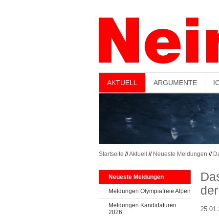
-->
AKTUELL
ARGUMENTE
I
Startseite
//
Aktuell
//
Neueste Meldungen
//
Da
Das
Neueste Meldungen
der
Meldungen Olympiafreie Alpen
Meldungen Kandidaturen
25.01
2026