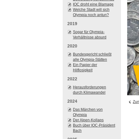
IOC droht eine Blamage
Welche Stadt will sich
Olympia noch antun?
2019
Sogar für Olympia-
Verhältnisse absurd
2020
Bundesgericht schließt
alle Olympia-Stätten
Ein Papier der
Hilflosigkeit
2022
Herausforderungen
durch Klimawandel
2024
Zur
Das Märchen von
Olympia
Der Alpen-Kollaps
Buch über IOC-Präsident
Bach