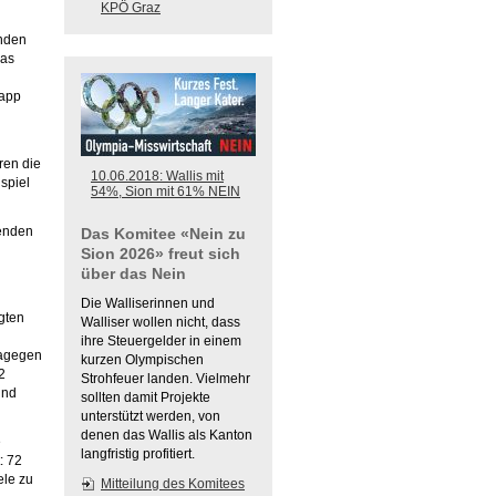
KPÖ Graz
enden
das
napp
ren die
10.06.2018: Wallis mit
spiel
54%, Sion mit 61% NEIN
tenden
Das Komitee «Nein zu
Sion 2026» freut sich
über das Nein
Die Walliserinnen und
gten
Walliser wollen nicht, dass
ihre Steuergelder in einem
dagegen
kurzen Olympischen
2
Strohfeuer landen. Vielmehr
und
sollten damit Projekte
unterstützt werden, von
denen das Wallis als Kanton
e
langfristig profitiert.
: 72
ele zu
Mitteilung des Komitees