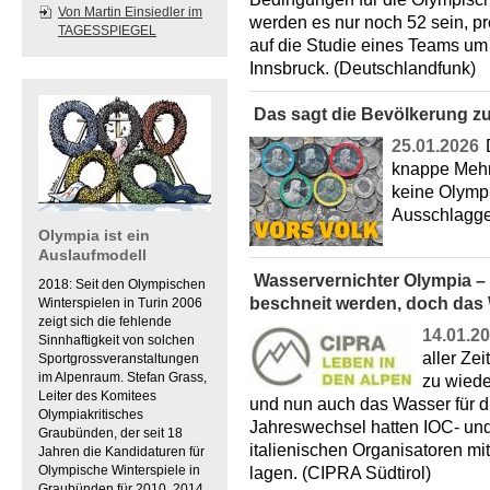
Von Martin Einsiedler im
werden es nur noch 52 sein, pr
TAGESSPIEGEL
auf die Studie eines Teams um 
Innsbruck. (Deutschlandfunk)
Das sagt die Bevölkerung zu
25.01.2026
knappe Mehr
keine Olympi
Ausschlagge
Olympia ist ein
Auslaufmodell
Wasservernichter Olympia –
2018: Seit den Olympischen
beschneit werden, doch das 
Winterspielen in Turin 2006
zeigt sich die fehlende
14.01.2
Sinnhaftigkeit von solchen
aller Ze
Sportgrossveranstaltungen
im Alpenraum. Stefan Grass,
zu wiede
Leiter des Komitees
und nun auch das Wasser für d
Olympiakritisches
Jahreswechsel hatten IOC- und
Graubünden, der seit 18
italienischen Organisatoren mi
Jahren die Kandidaturen für
Olympische Winterspiele in
lagen. (CIPRA Südtirol)
Graubünden für 2010, 2014,