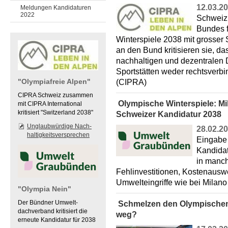
12.03.2
Meldungen Kandidaturen
2022
Schweiz 
Bundes 
Winterspiele 2038 mit grosser
an den Bund kritisieren sie, da
nachhaltigen und dezentralen
Sportstätten weder rechtsverbin
"Olympiafreie Alpen"
(CIPRA)
CIPRA Schweiz zusammen
Olympische Winterspiele: Mi
mit CIPRA International
kritisiert "Switzerland 2038"
Schweizer Kandidatur 2038
Unglaubwürdige Nach-
28.02.2
haltigkeitsversprechen
Eingabe
Kandidat
in manch
Fehlinvestitionen, Kostenaus
Umwelteingriffe wie bei Mila
"Olympia Nein"
Der Bündner Umwelt-
Schmelzen den Olympischen 
dachverband kritisiert die
weg?
erneute Kandidatur für 2038