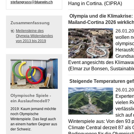
stefangrass@bluewin.ch
Hang in Cortina. (CIPRA)
Olympia und die Klimakrise: 
Mailand-Cortina 2026 wirklic
Zusammenfassung
26.01.2
Meilensteine des
Olympia-Widerstandes
wollen n
von 2013 bis 2019
olympisc
Herausfo
Grundsat
Event angesichts des Klimawan
(Elmar zur Bonsen, Sustainab
Steigende Temperaturen gef
26.01.2
Olympische Spiele -
Experten
ein Auslaufmodell?
vielen R
verlässl
2019: Kaum jemand möchte
noch Olympische
sich auf
Winterspiele. Das liegt auch
Winterspiele aus: Von den 93 p
an einem harten Gegner aus
Climate Central derzeit 87 als 
der Schweiz.
Bedingungen für die Olympische