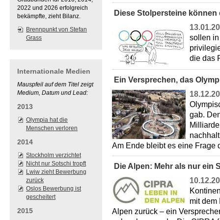
2022 und 2026 erfolgreich
Diese Stolpersteine können
bekämpfte, zieht Bilanz.
13.01.2
Brennpunkt von Stefan
sollen in
Grass
privilegi
die das 
Internationale Medien
Ein Versprechen, das Olympi
Mauspfeil auf dem Titel zeigt
Medium, Datum und Lead:
18.12.2
Olympisc
2013
gab. Den
Olympia hat die
Milliarde
Menschen verloren
nachhalt
2014
Am Ende bleibt es eine Frage
Stockholm verzichtet
Nicht nur Sotschi tropft
Die Alpen: Mehr als nur ein S
Lwiw zieht Bewerbung
10.12.2
zurück
Oslos Bewerbung ist
Kontinen
gescheitert
mit dem 
2015
Alpen zurück – ein Versprechen