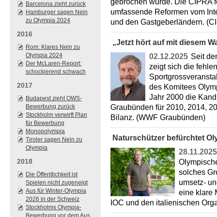
gebrochen wurde. Die CIPRA fo
Barcelona zieht zurück
umfassende Reformen vom Inte
Hamburger sagen Nein
zu Olympia 2024
und den Gastgeberländern. 
2016
„Jetzt hört auf mit diesem 
Rom: Klares Nein zu
Olympia 2024
02.12.2025
Seit de
Der McLaren-Report:
zeigt sich die fehle
schockierend schwach
Sportgrossveranstal
2017
des Komitees Olymp
Jahr 2000 die Kandi
Budapest zieht OWS-
Bewerbung zurück
Graubünden für 2010, 2014, 20
Stockholm verwirft Plan
Bilanz. (WWF Graubünden)
für Bewerbung
Monopolympia
Naturschützer befürchtet O
Tiroler sagen Nein zu
Olympia
28.11.2025
2018
Olympischen
solches Gr
Die Öffentlichkeit ist
umsetz- un
Spielen nicht zugeneigt
Aus für Winter-Olympia
eine klare 
2026 in der Schweiz
IOC und den italienischen Or
Stockholms Olympia-
Bewerbung vor dem Aus