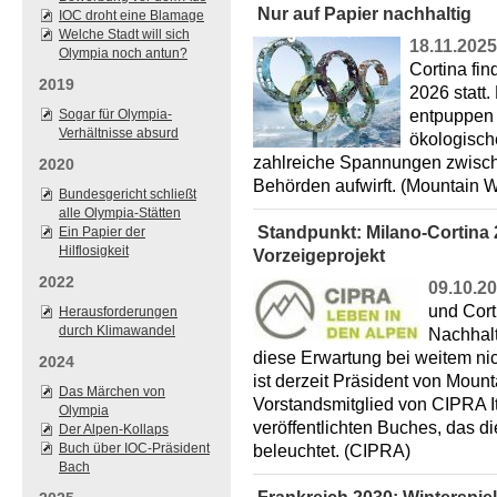
Nur auf Papier nachhaltig
IOC droht eine Blamage
Welche Stadt will sich
18.11.2025
Olympia noch antun?
Cortina fi
2019
2026 statt.
Sogar für Olympia-
entpuppen 
Verhältnisse absurd
ökologisch
zahlreiche Spannungen zwische
2020
Behörden aufwirft. (Mountain
Bundesgericht schließt
alle Olympia-Stätten
Standpunkt: Milano-Cortina 2
Ein Papier der
Hilflosigkeit
Vorzeigeprojekt
2022
09.10.2
und Cort
Herausforderungen
durch Klimawandel
Nachhalti
diese Erwartung bei weitem nic
2024
ist derzeit Präsident von Mount
Das Märchen von
Vorstandsmitglied von CIPRA It
Olympia
veröffentlichten Buches, das d
Der Alpen-Kollaps
Buch über IOC-Präsident
beleuchtet. (CIPRA)
Bach