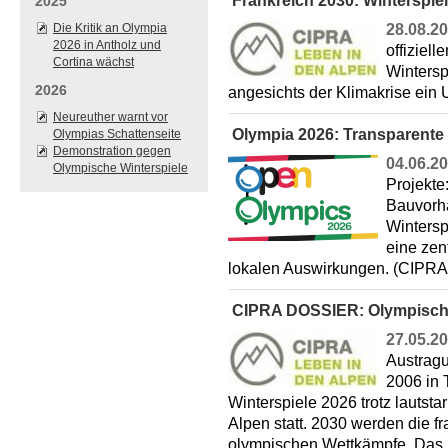
Frankreich 2030: Winterspiel
2025
Die Kritik an Olympia
28.08.2
2026 in Antholz und
offiziel
Cortina wächst
Wintersp
2026
angesichts der Klimakrise e
Neureuther warnt vor
Olympia 2026: Transparente 
Olympias Schattenseite
Demonstration gegen
04.06.2
Olympische Winterspiele
Projekte
Bauvorh
Wintersp
eine zen
lokalen Auswirkungen. (CIP
CIPRA DOSSIER: Olympische
27.05.2
Austragu
2006 in 
Winterspiele 2026 trotz lautstar
Alpen statt. 2030 werden die 
olympischen Wettkämpfe. Das 