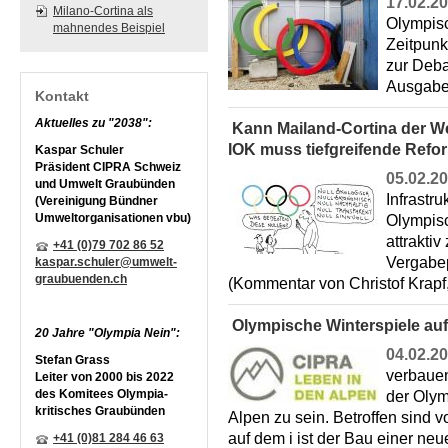
17.02.2
Milano-Cortina als
Olympisc
mahnendes Beispiel
Zeitpunk
zur Deba
Ausgabe 
Kontakt
Aktuelles zu "2038":
Kann Mailand-Cortina der W
IOK muss tiefgreifende Ref
Kaspar Schuler
Präsident CIPRA Schweiz
05.02.2
und Umwelt Graubünden
Infrastr
(Vereinigung Bündner
Umweltorganisationen vbu)
Olympis
attrakti
+41 (0)79 702 86 52
Vergabep
kaspar.schuler@umwelt-
graubuenden.ch
(Kommentar von Christof Krap
Olympische Winterspiele au
20 Jahre "Olympia Nein":
04.02.2
Stefan Grass
verbauen
Leiter von 2000 bis 2022
des Komitees Olympia-
der Olym
kritisches Graubünden
Alpen zu sein. Betroffen sind
auf dem i ist der Bau einer n
+41 (0)81 284 46 63